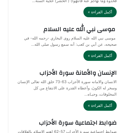
فَخُذُوهُ وَمَا نَهَاكُمْ عَنْهُ فَانتَهُوا) ( الحشر) حُجيَّةٌ السنَّةُ…
أكمل القراءة »
موسى نبي الله عليه السلام
موسى نبي الله عليه السلام روى البخاري -رحمه الله- في
صحيحه، عن أبي بن كعب: أنه سمع رسول صلى الله…
أكمل القراءة »
الإنسان والأمانة سورة الأحزاب
الانسان والامانه سورة الأحزاب 63-73 خلق الله تعالى الإنسان
وسخر له الكونَ، وأعطاه القدرة على الانتفاع من كل
المخلوقات، وحبـاه…
أكمل القراءة »
ضوابط اجتماعية سورة الأحزاب
ضوابط اجتماعية سورة الأحزاب 57-62 اهتم الإسلام بالعلاقات