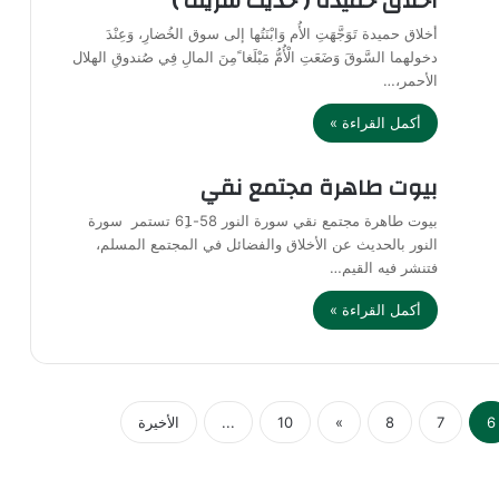
أخلاق حميدة ( حديث شريف )
أخلاق حميدة تَوَجَّهَتِ الأُم وَابْنَتُها إلى سوق الخُضارِ، وَعِنْدَ
دخولهما السَّوقَ وَضَعَتِ الْأُمُّ مَبْلَغا ًمِنَ المالِ فِي صُندوقِ الهلال
الأحمر،…
أكمل القراءة »
بيوت طاهرة مجتمع نقي
بيوت طاهرة مجتمع نقي سورة النور 58-61ِ تستمر سورة
النور بالحديث عن الأخلاق والفضائل في المجتمع المسلم،
فتنشر فيه القيم…
أكمل القراءة »
6
7
8
»
10
...
الأخيرة