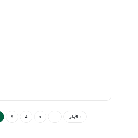
« الأولى
...
«
4
5