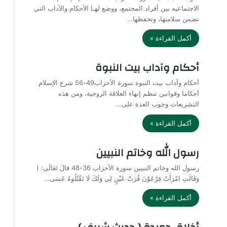
الاجتماعيه بين أفراد المجتمع، ووضع لهـا الأحكام والآداب التي
تضمن سلامتها، وتحفظها…
أكمل القراءة »
أحكام وآداب بيت النبوة
أحكام وآداب بيت النبوة سورة الأحزاب49-56 شرع الإسلام
أحكاما وقوانين تنظم إنهاء العلاقة الزوجية، ومن هذه
التشريعات وجوب العدة على…
أكمل القراءة »
رسول الله وخاتم النبيين
رسول الله وخاتم النبيين سورة الأحزاب 36-48 قالَ تَعَالَى: (
وَقَالَتِ امْرَأَتُ فِرْعَوْنَ قُرَتْ عَيْنٍ لِي وَلَكَ لَا تَقْتُلُوهُ عَسَى…
أكمل القراءة »