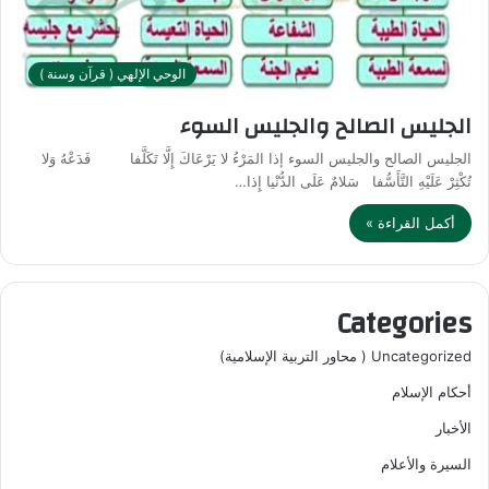
الوحي الإلهي ( قرآن وسنة )
الجليس الصالح والجليس السوء
الجليس الصالح والجليس السوء إذا المَرْءُ لا يَرْعَاكَ إِلَّا تَكَلَّفا فَدَعْهُ وَلا
تُكْثِرْ عَلَيْهِ التَّأَسُّفا سَلامٌ عَلَى الدُّنْيا إِذا…
أكمل القراءة »
Categories
Uncategorized ( محاور التربية الإسلامية)
أحكام الإسلام
الأخبار
السيرة والأعلام