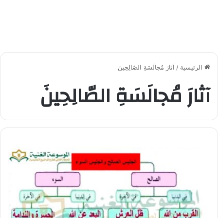
الرئيسية
/
آثارَ مُجالَسَةِ الصّالِحِينَ
آثارَ مُجالَسَةِ الصّالِحِينَ