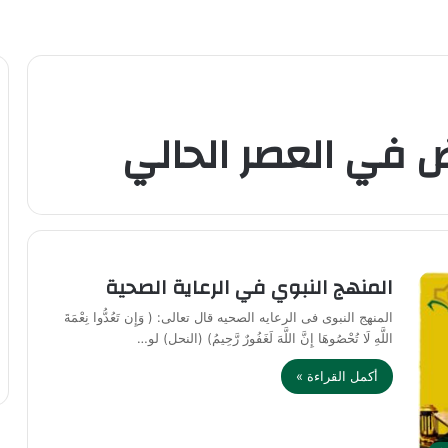
ض في العصر الحالي
المنهج النبوي في الرعاية الصحية
المنهج النبوى فى الرعايه الصحيه قال تعالى: ( وَإِن تَعُدُّوا نِعْمَةَ
اللَّهِ لَا تُحْصُوهَا إِنَّ اللَّهَ لَغَفُورٌ رَّحِيمُ) (النحل) لو…
أكمل القراءة »