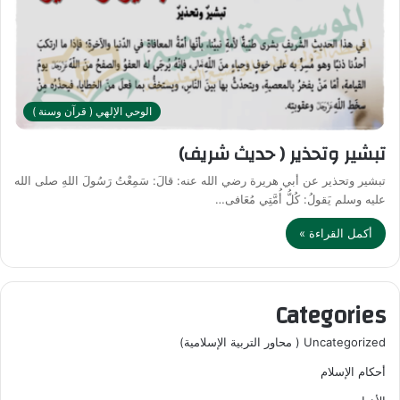
الوحي الإلهي ( قرآن وسنة )
تبشير وتحذير ( حديث شريف)
تبشير وتحذير عن أبي هريرة رضي الله عنه: قالَ: سَمِعْتُ رَسُولَ اللهِ صلى الله
عليه وسلم يَقولُ: كُلُّ أُمَّتِي مُعَافى…
أكمل القراءة »
Categories
Uncategorized ( محاور التربية الإسلامية)
أحكام الإسلام