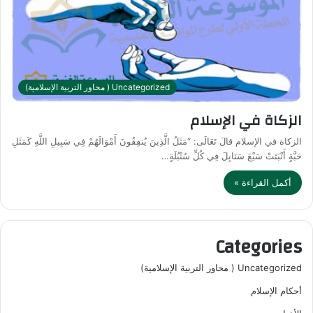
Uncategorized ( محاور التربية الإسلامية)
الزكاة في الإسلام
الزكاة في الإسلام قالَ تَعَالَى: “مَثَلُ الَّذِينَ يُنفِقُونَ أَمْوَالَهُمْ فِي سَبِيلِ اللَّهِ كَمَثَلِ
حَبَّةٍ أَنْبَتَتْ سَبْعَ سَنَابِلَ فِي كُلِّ سُنْبُلَةٍ…
أكمل القراءة »
Categories
Uncategorized ( محاور التربية الإسلامية)
أحكام الإسلام