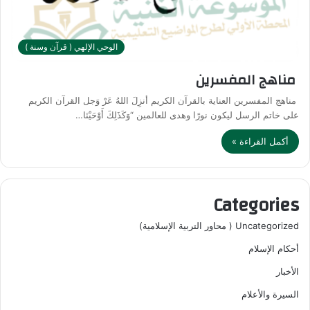
الوحي الإلهي ( قرآن وسنة )
مناهج المفسرين
مناهج المفسرين العناية بالقرآن الكريم أنزِلَ اللهُ عَرْ وَجل القرآن الكريم
على خاتم الرسل ليكون نورًا وهدى للعالمين “وَكَذَلِكَ أَوْحَيْنَا…
أكمل القراءة »
Categories
Uncategorized ( محاور التربية الإسلامية)
أحكام الإسلام
الأخبار
السيرة والأعلام