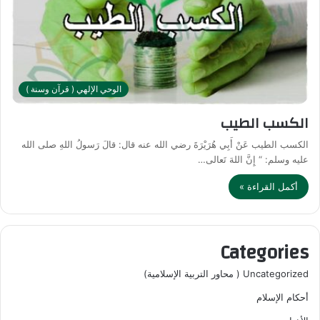
الوحي الإلهي ( قرآن وسنة )
الكسب الطيب
الكسب الطيب عَنْ أَبِي هُرَيْرَةَ رضي الله عنه قال: قالَ رَسولُ اللهِ صلى الله
عليه وسلم: “ إِنَّ اللهَ تَعالى…
أكمل القراءة »
Categories
Uncategorized ( محاور التربية الإسلامية)
أحكام الإسلام