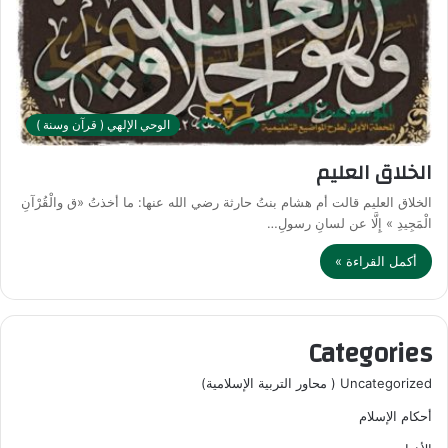
الوحي الإلهي ( قرآن وسنة )
الخلاق العليم
الخلاق العليم قالت أم هشام بنتُ حارثة رضي الله عنها: ما أخذتُ «ق والْقُرْآنِ
الْمَجِيدِ » إِلَّا عن لسانِ رسولِ…
أكمل القراءة »
Categories
Uncategorized ( محاور التربية الإسلامية)
أحكام الإسلام