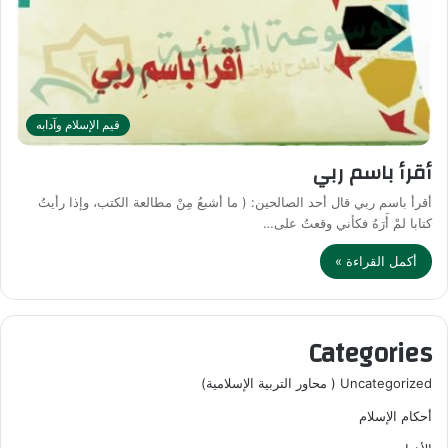
قيم الإسلام وآدابه
أقرأ باسم ربي
أقرأ باسم ربي قال أحد الصالحين: ( ما أشبعُ مِنْ مطالعة الكتب، وإذا رأيتُ
كتابا لمْ أَرَهُ فكأني وقعتُ على…
أكمل القراءة »
Categories
Uncategorized ( محاور التربية الإسلامية)
أحكام الإسلام