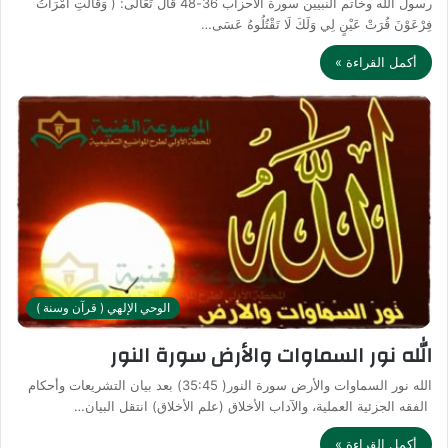
رسول الله وخاتم النبيين سورة الأحزاب 36-48 قالَ تَعَالَى: ( وَقَالَتِ امْرَأَتُ
فِرْعَوْنَ قُرَتْ عَيْنٍ لِي وَلَكَ لَا تَقْتُلُوهُ عَسَى…
أكمل القراءة »
الوحي الإلهي ( قرآن وسنة )
الله نور السماوات والأرض سورة النور
الله نور السماوات والأرض سورة النور( 35:45) بعد بيان التشريعات وأحكام
الفقه الجزئية العملية، والآداب الأخلاق (علم الأخلاق) انتقل البيان…
أكمل القراءة »