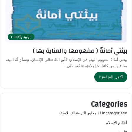
الهوية والانتماء
بيئتي أمانةٌ ( مفهومها والعناية بها )
بيئتي أمانةٌ مفهوم البيئَةِ في الإسلام: خَلَقَ اللهُ تعالى الإِنْسانَ، وَسَخَّرَ لَهُ البيئة
بما فيها من كائنات؛ لِخِدْمَتِهِ وَنَفْعِهِ حَتَّى…
أكمل القراءة »
Categories
Uncategorized ( محاور التربية الإسلامية)
أحكام الإسلام