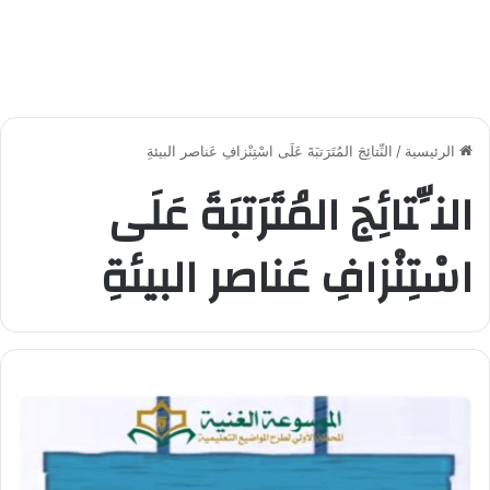
الرئيسية
/
النِّتائِجَ المُتَرَتبَةَ عَلَى اسْتِنْزافِ عَناصر البيئةِ
النِّتائِجَ المُتَرَتبَةَ عَلَى
اسْتِنْزافِ عَناصر البيئةِ