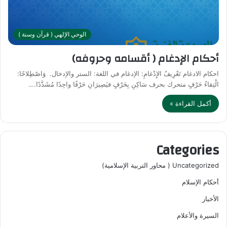
الوحي الإلهي ( قرآن وسنة )
أحكام الإدغام ( أقسامه وحروفه)
احكام الادغام تَعْرِيفُ الإِدْغامِ: الإدغام في اللغة: الستر والإدخال. وَاصْطِلاحًا:
الْتِقاءُ حَرْفٍ متحرك بحرف سَاكِنِ بِحَرْفٍ فيَصِيرَانِ حَرْفًا واحِدًا مُشَدَّدًا.…
أكمل القراءة »
Categories
Uncategorized ( محاور التربية الإسلامية)
أحكام الإسلام
الأخبار
السيرة والأعلام