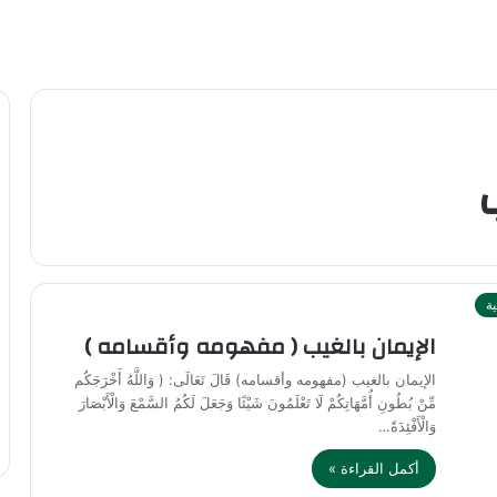
ية
الإيمان بالغيب ( مفهومه وأقسامه )
الإيمان بالغيب (مفهومه وأقسامه) قَالَ تَعَالَى: ( وَاللَّهُ أَخْرَجَكُم
مِّنْ بُطُونِ أُمَّهَاتِكُمْ لَا تَعْلَمُونَ شَيْئًا وَجَعَلَ لَكُمُ السَّمْعَ وَالْأَبْصَارَ
وَالْأَفْئِدَةً…
أكمل القراءة »