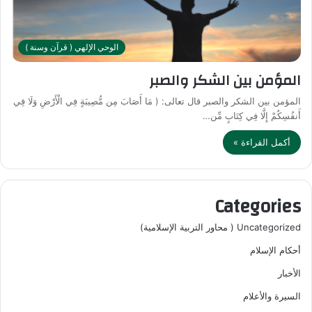
الوحي الإلهي ( قرآن وسنة )
المؤمن بين الشكر والصبر
المؤمن بين الشكر والصبر قال تعالى: ( مَا أَصَابَ مِن مُّصِيبَةٍ فِي الْأَرْضِ وَلَا فِي
أَنفُسِكُمْ إِلَّا فِي كِتَابٍ مِّن…
أكمل القراءة »
Categories
Uncategorized ( محاور التربية الإسلامية)
أحكام الإسلام
الأخبار
السيرة والأعلام