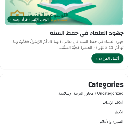
الوحي الإلهي ( قرآن وسنة )
جهود العلماء في حفظ السنة
جهود العلماء في حفظ السنة قال تعالى: ( وَمَا ءَاتاكُمُ الرَّسُولُ فَخُذُوهُ وَمَا
نَهَاكُمْ عَنْهُ فَانتَهُوا) ( الحشر) حُجيَّةٌ السنَّةُ…
أكمل القراءة »
Categories
Uncategorized ( محاور التربية الإسلامية)
أحكام الإسلام
الأخبار
السيرة والأعلام