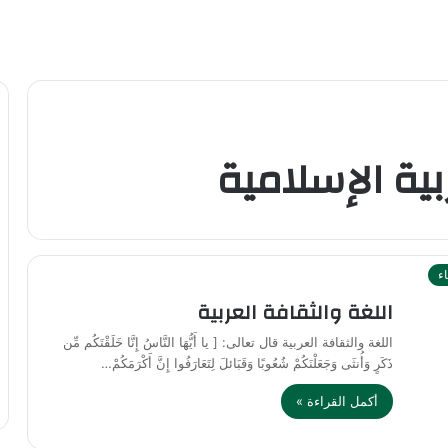
ية الإسلامية
اء
اللغة والثقافة العربية
اللغة والثقافة العربية قال تعالى: [ يا أَيُّهَا النَّاسُ إِنَّا خَلَقْتَكُم مِّن
ذَكَرٍ وَأُنثَى وَجَعَلْنَكُمْ شُعُوبًا وَقَبَائلَ لِتَعَارَفُوا إِنَّ أَكْرَمَكُمْ…
أكمل القراءة »