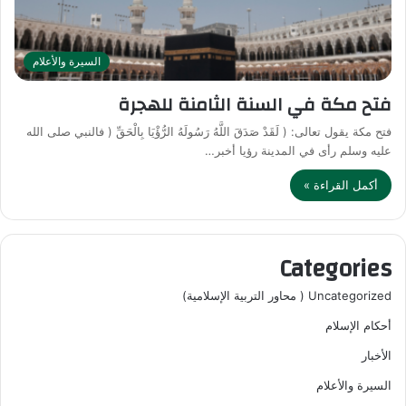
السيرة والأعلام
فتح مكة في السنة الثامنة للهجرة
فتح مكة يقول تعالى: ( لَقَدْ صَدَقَ اللَّهُ رَسُولَهُ الرُّؤْيَا بِالْحَقِّ ( فالنبي صلى الله
عليه وسلم رأى في المدينة رؤيا أخبر…
أكمل القراءة »
Categories
Uncategorized ( محاور التربية الإسلامية)
أحكام الإسلام
الأخبار
السيرة والأعلام