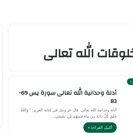
لوقات الله تعالى
)
أدلة وحدانية الله تعالى سورة يس 69-
83
أدلة وحدانية الله تعالى قال عز وجل في كتابه العزيز: ” وَاللهُ
خَلَقَ كُلَّ دَابَة من ماء فمنهُم مَّن يَمْشِي…
أكمل القراءة »