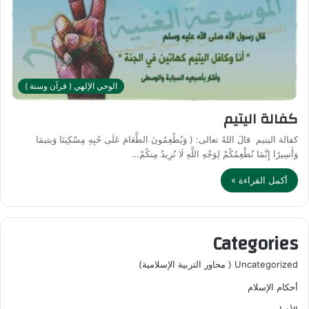
الوحي الإلهي ( قرآن وسنة )
كفالة اليتيم
كفالة اليتيم قالَ اللهُ تعالى: ( وَيُطْعِمُونَ الطَّعَامَ عَلَى حُبِهِ مِسْكِينَا وَيتيمَا
وَأَسِيرًا إِنَّمَا نُطْعِمُكُمْ لِوَجْهِ اللَّهِ لَا نُرِيدُ مِنكُمْ…
أكمل القراءة »
Categories
Uncategorized ( محاور التربية الإسلامية)
أحكام الإسلام