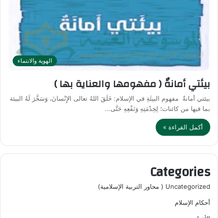
الهوية والانتماء
بيئتي أمانةٌ ( مفهومها والعناية بها )
بيئتي أمانةٌ مفهوم البيئَةِ في الإسلام: خَلَقَ اللهُ تعالى الإِنْسانَ، وَسَخَّرَ لَهُ البيئة
بما فيها من كائنات؛ لِخِدْمَتِهِ وَنَفْعِهِ حَتَّى…
أكمل القراءة »
Categories
Uncategorized ( محاور التربية الإسلامية)
أحكام الإسلام