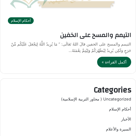
أحكام الإسلام
التيمم والمسح على الخفين
التيمم والمسح على الخفين قالَ اللهُ تَعَالَى: ” مَا يُرِيدُ اللَّهُ لِيَجْعَلَ عَلَيْكُم مِّنْ
حَرَجٍ وَلَكِن يُرِيدُ لِيُطَهِّرَكُمْ وَلِيُتِمَّ نِعْمَتَهُ…
أكمل القراءة »
Categories
Uncategorized ( محاور التربية الإسلامية)
أحكام الإسلام
الأخبار
السيرة والأعلام