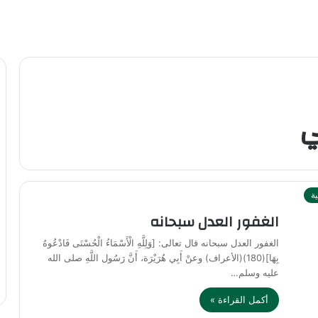
ي
ية
الغفور العدل سبحانه
الغفور العدل سبحانه قال تعالى: [وَلِلَّهِ الْأَسْمَاءُ الْحُسْنَى فَادْعُوهُ
بِهَا](180)(الأعراف) وعنْ أَبِي هُرَيْرَة، أَنَّ رَسُول اللَّهِ صلى الله
عليه وسلم…
أكمل القراءة »