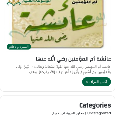
السيرة والأعلام
عائشة أم المؤمنين رضي الله عنها
عائشة أم المؤمنين رضي الله عنها يَقُولُ سُبْحانَهُ وَتَعالى: ( النَّبِيُّ أَوْلَى
بِالْمُؤْمِنِينَ مِنْ أَنفُسِهِمْ وَأَزْوَجُهُ أَمَهَاتُهُمْ ) [الأحزاب:6]. وَصْفِ…
أكمل القراءة »
Categories
Uncategorized ( محاور التربية الإسلامية)