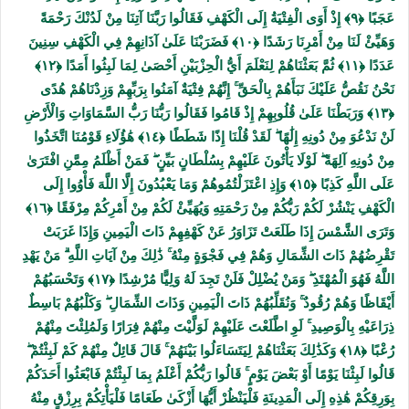
عَجَبًا ﴿۹﴾ إِذْ أَوَى الْفِتْيَةُ إِلَى الْكَهْفِ فَقَالُوا رَبَّنَا آتِنَا مِنْ لَدُنْكَ رَحْمَةً
وَهَيِّئْ لَنَا مِنْ أَمْرِنَا رَشَدًا ﴿۱۰﴾ فَضَرَبْنَا عَلَىٰ آذَانِهِمْ فِي الْكَهْفِ سِنِينَ
عَدَدًا ﴿۱۱﴾ ثُمَّ بَعَثْنَاهُمْ لِنَعْلَمَ أَيُّ الْحِزْبَيْنِ أَحْصَىٰ لِمَا لَبِثُوا أَمَدًا ﴿۱۲﴾
نَحْنُ نَقُصُّ عَلَيْكَ نَبَأَهُمْ بِالْحَقِّ ۚ إِنَّهُمْ فِتْيَةٌ آمَنُوا بِرَبِّهِمْ وَزِدْنَاهُمْ هُدًى
﴿۱۳﴾ وَرَبَطْنَا عَلَىٰ قُلُوبِهِمْ إِذْ قَامُوا فَقَالُوا رَبُّنَا رَبُّ السَّمَاوَاتِ وَالْأَرْضِ
لَنْ نَدْعُوَ مِنْ دُونِهِ إِلَٰهًا ۖ لَقَدْ قُلْنَا إِذًا شَطَطًا ﴿۱٤﴾ هَٰؤُلَاءِ قَوْمُنَا اتَّخَذُوا
مِنْ دُونِهِ آلِهَةً ۖ لَوْلَا يَأْتُونَ عَلَيْهِمْ بِسُلْطَانٍ بَيِّنٍ ۖ فَمَنْ أَظْلَمُ مِمَّنِ افْتَرَىٰ
عَلَى اللَّهِ كَذِبًا ﴿۱٥﴾ وَإِذِ اعْتَزَلْتُمُوهُمْ وَمَا يَعْبُدُونَ إِلَّا اللَّهَ فَأْوُوا إِلَى
الْكَهْفِ يَنْشُرْ لَكُمْ رَبُّكُمْ مِنْ رَحْمَتِهِ وَيُهَيِّئْ لَكُمْ مِنْ أَمْرِكُمْ مِرْفَقًا ﴿۱٦﴾
وَتَرَى الشَّمْسَ إِذَا طَلَعَتْ تَزَاوَرُ عَنْ كَهْفِهِمْ ذَاتَ الْيَمِينِ وَإِذَا غَرَبَتْ
تَقْرِضُهُمْ ذَاتَ الشِّمَالِ وَهُمْ فِي فَجْوَةٍ مِنْهُ ۚ ذَٰلِكَ مِنْ آيَاتِ اللَّهِ ۗ مَنْ يَهْدِ
اللَّهُ فَهُوَ الْمُهْتَدِ ۖ وَمَنْ يُضْلِلْ فَلَنْ تَجِدَ لَهُ وَلِيًّا مُرْشِدًا ﴿۱٧﴾ وَتَحْسَبُهُمْ
أَيْقَاظًا وَهُمْ رُقُودٌ ۚ وَنُقَلِّبُهُمْ ذَاتَ الْيَمِينِ وَذَاتَ الشِّمَالِ ۖ وَكَلْبُهُمْ بَاسِطٌ
ذِرَاعَيْهِ بِالْوَصِيدِ ۚ لَوِ اطَّلَعْتَ عَلَيْهِمْ لَوَلَّيْتَ مِنْهُمْ فِرَارًا وَلَمُلِئْتَ مِنْهُمْ
رُعْبًا ﴿۱۸﴾ وَكَذَٰلِكَ بَعَثْنَاهُمْ لِيَتَسَاءَلُوا بَيْنَهُمْ ۚ قَالَ قَائِلٌ مِنْهُمْ كَمْ لَبِثْتُمْ ۖ
قَالُوا لَبِثْنَا يَوْمًا أَوْ بَعْضَ يَوْمٍ ۚ قَالُوا رَبُّكُمْ أَعْلَمُ بِمَا لَبِثْتُمْ فَابْعَثُوا أَحَدَكُمْ
بِوَرِقِكُمْ هَٰذِهِ إِلَى الْمَدِينَةِ فَلْيَنْظُرْ أَيُّهَا أَزْكَىٰ طَعَامًا فَلْيَأْتِكُمْ بِرِزْقٍ مِنْهُ