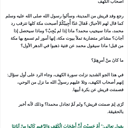
اصحاب الكهف
رجع وفد قريش من المدينة، وسألوا رسول الله صلى الله عليه وسلم
كما قال لهم الأحبارُ، فَقالَ غدًا أُجِيبُكُمْ أصبحت مكة كلها تترقب رد
محمد، ماذا سيجيب محمد؟ ماذا إذا لم يُجِبْ؟ وماذا سيحصل إذا
أجابَ؟ مشاعر متضاربة تملأ بيوت مكة، إنها أمور لم تسمع بها مكة
من قبل! ماذا سيقول محمد عن فتية ذهبوا في الدهر الأول؟
ما كانَ منْ أمرِهِمْ؟
في هذا الجو الشديد نزلت سورة الكهف، وجاء الرد على أول سؤال:
إنهم أ
صحاب الكهف، وتلا عليهم رسولُ الله ما نزل من الوحي،
فصمتت قريش عن بكرة أبيها.
تُرَى لِمَ صمتت قريش؟ ولم لَمْ تجادل محمدا؟
وذلك لأنه أخبر
بالحقيقة.
يقول تعالى:” أَمْ حَسِبْتَ أَنَّ أَصْحَابَ الْكَهْفِ وَالرَّقِيمِ كَانُوا مِنْ آيَاتِنَا