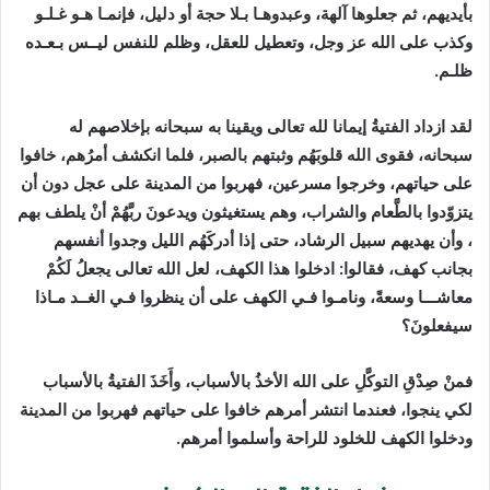
بأيديهم، ثم جعلوها آلهة، وعبدوهـا بـلا حجة أو دليل، فإنمـا هـو غـلـو
وكذب على الله عز وجل، وتعطيل للعقل، وظلم للنفس ليــس بـعـده
ظلـم.
لقد ازداد الفتيةُ إيمانا لله تعالى ويقينا به سبحانه بإخلاصهم له
سبحانه، فقوى الله قلوبَهُم وثبتهم بالصبر، فلما انكشف أمرُهم، خافوا
على حياتهم، وخرجوا مسرعين، فهربوا من المدينة على عجل دون أن
يتزوّدوا بالطَّعام والشراب، وهم يستغيثون ويدعونَ ربَّهُمْ أنْ يلطف بهم
، وأن يهديهم سبيل الرشاد، حتى إذا أدركَهُم الليل وجدوا أنفسهم
بجانب كهف، فقالوا: ادخلوا هذا الكهف، لعل الله تعالى يجعلُ لَكُمْ
معاشـــا وسعةً، ونامـوا فـي الكهف على أن ينظروا فـي الغــد مـاذا
سيفعلونَ؟
فمنْ صِدْقِ التوكَّلِ على الله الأخذُ بالأسباب،
وأَخَذَ الفتيةُ بالأسباب
لكي ينجوا
، فعندما انتشر أمرهم خافوا على حياتهم فهربوا من المدينة
ودخلوا الكهف للخلود للراحة وأسلموا أمرهم.