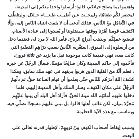
واهتموا بما يصلح حياتكم، قالوا: أرسلوا واحدا منكم إلى المدينة،
ليحضر لكُم طعامًا، وليبحــث عـن أطيــب طـعـــام حــلال، وليتلطَّف
في التَّعامُلِ معَ النَّاسِ، فذلك أدعى أن لا يلفت انتباة النّاسِ إليه، وإلّا
اكتشف قومنا أمْرَنا ووقتها سيقتلوننا أو يُعيدونا إلى عبادة الأصنام،
فيضيع عملِكُم ويذهب أَدراج الرياح. فأمر الله لا مرد له، فعندما دخل
من أرسلوه إلى السوق، استغْربه النَّاسُ بسبب درَاهِمِ الفضّيةِ التي
كانت معه، فهي قديمة كانت موجودة قبل ما يزيد عن ثلاثة قرون،
فأخَذوه إلى حاكم المدينة وكان صالِحًا مؤمنًا،
فسأل الرجُلَ عن خبره
، فعلم أنَّهُ منَ الفتْية الذين هربوا بدينهم في عهد ملك سابق، وهكذا
كشَفَ اللهُ أمرَهُم للنَّاسِ حتّى يعلموا أن قيام الساعة حقٌّ، ثم دلّهمُ
الرجُلُ على مكان الكهف، وسار الملك وأهل المدينة إليهم، فلما
دخلوا عليهم أماتَهُم الله ميتة الحقِّ، فأرادَ أهل البلد أن يبنوا عليْهِم
مُجرَّدَ بنيان، لكن غالب أهلها قالوا: بل نبني عليهم مسجدًا نصلّي فيه،
ويتناسب مع هذه الآية العظيمة
.
وسبب إيقاظ أصحاب الكهفِ مِنْ نَومِهِمْ، لإظهار قدرته تعالى على
البعث.