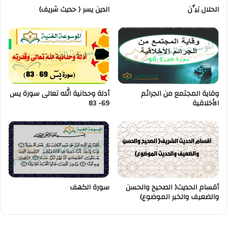
الحلال بَيِّن
الدين يسر ( حديث شريف)
وقاية المجتمع من الجرائم
أدلة وحدانية الله تعالى سورة يس
الأخلاقية
69- 83
أقسام الحديث( الصحيح والحسن
سورة الكهف
والضعيف والخبر الموضوع)