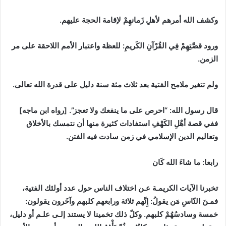
وكشف الله أمرهم لأهلِ زَمانهِمْ
لإقامة الحجة عليهم.
ورود قصَّتِهِمْ فِي القُرْآنِ الكَريمِ: للعظة واعتبار الأمم اللاحقة على مر
الزمن.
ولم تتغير ملامح الفتية بعد ثلاث مئة سنة دليل على قدرة الله تعالى
.
قال رسول الله: “احرص على ما ينفعك ولا تعجز”
. [رواه ابن ماجه]
ففي قصة أهْلِ الكَهْفِ استفادات كثيرة منها أن نتمسك بالأخلاق
وتعاليم الدين الإسلامي في زمن سادت فيه الفتن.
رابعا: ما شاءَ الله كَان
تخبرنا الآيات الكريمـة عـن اختلاف الناس حول عدد أولئك الفتية،
فمـنَ النّاسِ مَن يقولُ: إِنَّهم ثلاثة ورابعهم كلبهم وآخَرون يقولون:
خمسة وسادسُهُمْ كلبهم. وكلّ ذلك تخمينا لا يستند إلـى علـم أو دليل،