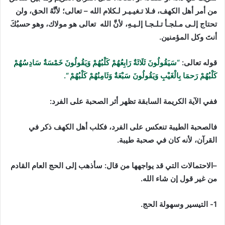
من أمر أهل الكهف، فـلا تـغيـيـر لـكلام الله – تعالى؛ لأنَّهُ الحق، ولن
تحتاج إلـى مـلجـأ تـلـجـا إلـيـهِ، لأنَّ الله تعالى هو مولاك، وهو حسبُكَ
أنتَ وكل المؤمنين.
قوله تعالى:
“سَيَقُولُونَ ثَلَاثَةٌ رَابِعُهُمْ كَلْبُهُمْ وَيَقُولُونَ خَمْسَةٌ سَادِسُهُمْ
كَلْبُهُمْ رَحمَا بِالْغَيْبِ وَيَقُولُونَ سَبْعَةٌ وَثَامِنُهُمْ كَلْبُهُمْ “.
ففي الآية الكريمة السابقة تظهر أثر الصحبة على الفرد:
فالصحبة الطيبة تنعكس على الفرد، فكلب أهل الكهف ذكر في
القرآن
، لأنه كان في صحبة طيبة.
–
الاحتمالات التي قد يواجهها من قال
: سأذهب إلى الحج العام القادم
من غير قول إن شاء الله.
1- التيسير وسهولة الحج.