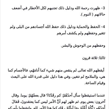
3- ظهرت رحمة الله ودليل ذلك
تجنبهم لكل الأخطار في أضعف
حالاتهم ( النوم ).
4- الحفظ والحماية
ودليل ذلك حفظ الله أجسادهم من البلى ولم
تتغير وحفظهم ولم يكشف أمرهم
وحفظهم من الوحوش والبشر
.
ثالثا: ثلاثة قرون
أيقظهم الله تعالى لم ينقص منهم شيء كما أنامَهُم، فالأجسام كما
هي، والملامح لم تتغير، وفي هذا دليل على قدرة الله على البعث
وقيام الساعة.
عندما استيقظوا سأل أحدُهُمْ: كم رقَدْنَا؟ قال بعضُهُمْ: يوما. وقال
آخرون: بعض يوم. ثم ظهر لهم أنَّ الأمر ليس كما يعتقدونَ، فَقالَ
أَحدُهُم رَبُّكُمْ أَعْلَمُ بِمَا لَبِثْتُمْ ، فَاتركوا هذا الأمر لله وانشغلوا بأمركم