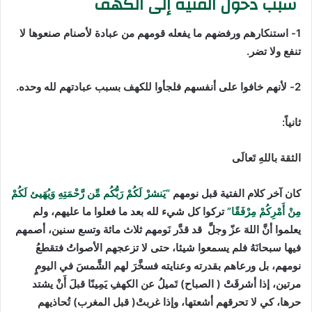
سبب دخول الفتية إلى الكهف
1- استنكارهم ورفضهم ما يفعله قومهم من عبادة لأصنام صنعوها لا
تنفع ولا تضر.
2- لأنهم خافوا على أنفسهم فلجأوا للكهف بسبب عبادتهم لله وحده.
ثانياً:
الثقة باللهِ تَعالَى
كان آخر كلام الفتية قبل نومهم
“يَنشرْ لَكُمْ رَبُّكُم مِّن رَّحْمَتِهِ وَيُهَيئ لَكُمْ
مِنْ أَمْرِكُمْ مِرْفَقًا”
تركوا كل شيء لله بعد ما فعلوا ما عليهم، ولم
يعلموا أنَّ اللهَ عزّ وجلَّ قد قدَّر نَومهم ثلاث مائة وتسع سنين، أصمهم
فيها سبحانَهُ فلم يسمعوا شيئا، حتى لا تزعجهم الأصواتُ فتقطعُ
نومهم، بل ورعاهم بقدرته وعنايته فسخَّرَ لهم الشَّمسَ في اليومٍ
مرتين، إذا أشرقَتْ ( الصباح) تَميلُ عن الكهفِ يَمِينًا قبلَ أَنْ يشتد
حرها، كي لا تحرقهم أشعتها، وإذا غربتْ( قبل المغرب) تُحاذيهم