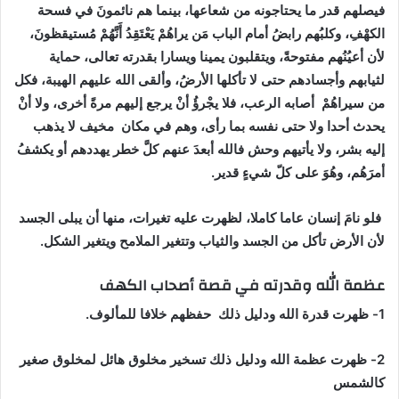
فيصلهم قدر ما يحتاجونه من شعاعها، بينما هم نائمونَ في فسحة
الكهْفِ، وكلبُهم رابضُ أمام الباب مَن يراهُمْ يَعْتَقِدُ أَنَّهُمْ مُستيقظونَ،
لأن أعيُنُهم مفتوحةً، ويتقلبون يمينا ويسارا بقدرته تعالى، حماية
لثيابهم وأجسادهم حتى لا تأكلها الأرضُ، وألقى الله عليهم الهيبة، فكل
من سيراهُمْ أصابه الرعب، فلا يجْرؤُ أنْ يرجع إليهم مرةً أخرى، ولا أنْ
يحدث أحدا ولا حتى نفسه بما رأى، وهم في مكان مخيف لا يذهب
إليه بشر، ولا يأتيهم وحش فالله أبعدَ عنهم كلَّ خطر يهددهم أو يكشفُ
أمرَهُم، وهُوَ على كلّ شيءٍ قدير.
فلو نامَ إنسان عاما كاملا، لظهرت عليه تغيرات، منها أن
يبلى الجسد
لأن الأرض تأكل من الجسد والثياب وتتغير الملامح ويتغير الشكل.
عظمة الله وقدرته في قصة أصحاب الكهف
1- ظهرت قدرة الله ودليل ذلك
حفظهم خلافا للمألوف.
2- ظهرت عظمة الله ودليل ذلك
تسخير مخلوق هائل لمخلوق صغير
كالشمس