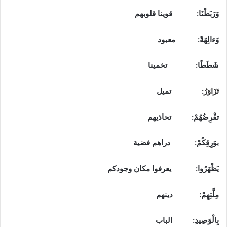
وَرَبَطْنَا:
قوينا قلوبهم
وَءالِهَةً:
معبود
شَطَطًا
: تخمينا
تَزَاوَرُ
: تميل
تقْرِضُهُمْ
: تحاذيهم
بوَرِقِكُمْ:
دراهم فضية
يَظْهَرُوا
: يعرفوا مكان وجودكم
مِلَّتِهِمْ
: دينهم
بِالْوَصِيدِ
: الباب