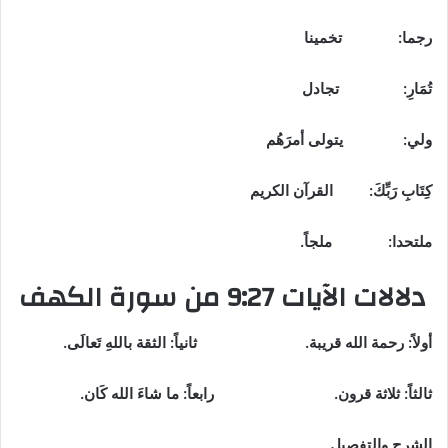
رجما
: تخمينا
تُمَارِ
: تجادل
ولي
: يتولى أمرَهُم
كِتَابِ رَبِّكَ: القرآن الكريم
ملتحدا
: ملجاً.
دلالات الآيات
9:27 من سورة الكهف
أولاً: رحمة الله قريبة.
ثانياً:
الثقة باللهِ تَعالَى.
ثالثاً: ثلاثة قرون.
رابعاً: ما شاءَ الله كَان.
الشرح والتفصيل