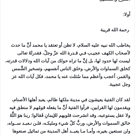
أولا:
رحمة الله قريبة
يخاطب الله نبيه عليه السلام، لا تظن أو تعتقد يا محمد أنَّ ما حدث
لأصحاب الكهف عجيـب فـي قـدرة الله عزّ وجلّ، فقدرتُهُ تعالى
ليست لها حدود لها، بل إنَّ ما تراه حولك من آيات الله ودلالات قدرته،
كخلق السماوات والأرض، وخلق الناس أنفسهم، وتسخيرِ الشَّمس
والقمر، أعجب وأعظم مما سُئلت عنه يا محمد، فكل آيات الله عز
وجل عجيبة.
لقد كان الفتية يعيشون في مدينة ملكها ظالم، يعبد أهلها الأصنام،
ويقدمون لها القرابين، فرأوا الفتية أنَّ ما يفعله قومُهم لا منطق فيه
ولا عقل يستوعبه، وقد انشرحت قلوبهم للإيمانِ فَقالوا: ربنا هوَ اللَّهُ
خالق السموات والأرض، وربُّ كلّ شيء ومليكـه، فلـن نـعبـد ســواه،
ولن نستعين بغيره، وأمـا مـا يعبــد أهل المدينة من تماثيل صنعوها