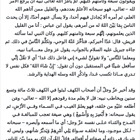
ويقولون سبعة وثامنهم كلبُهُم. ثُمَّ يَأْمُرُ الله تعالى نبيه أن يرجع الأمر
لله – تعالى، فهو سبحانه الأعلمُ بعددهم، والقليل ممن آتاهم الله
العلم، ثم أمره ألا يُجادل فيهم أحدا، ولا يسأل عنهم أحدًا، إلا أن يحدث
الناسَ بِمَا بَيْنَ اللهُ له من أمرهم، يقول ابن عباس : أنا من القليل
الذين يعلمونهم، إنَّهُم سبعة وثامنهم كلبهم. وكان النبي لما سألته
قريش، قال: غدًا أخبركم، فتأخَّرَ عَنْهُ الوحي، وتكلَّمَ النَّاسُ في ذلك. ثم
جاءَه جبريل عليه السلام بالجواب، يقول عز وجل معــــاتبـا نبيه،
ومعلما للنَّاس” ولا تقولنَّ لشيء إني فاعل ذلك غدا” أي لا تقُلْ إنِّي
سأفعل شيئًا في المستقبل دون أن تقول: “إِنْ شَاءَ اللهُ” فكل نفس لا
تـدري مــاذا تكسب غـدا، واذكُرِ الله وسله الهداية والرشد.
وقد أخبر عزّ وجلّ أن أصحاب الكهف لبثوا في الكهف ثلاثَ مائة وتسع
سنين ويخاطب نبيه: قل لا يعلم مدة رقودهم إلا الله – تعالى- ومَن
أطلعه عليْهِ من خلقه، فهو يعلمُ الغيـب فـي السـماء وفــي الأرْضِ، ثم
يقول سبحانه: ﴿ أَبْصِرَ بِهِ وَأَسْمِعْ ) وهي صيغة تعجب للمبالغـة فـي
المـدح والثنـاء عـلـى نفسه عزّ وجل؛ أي ما أسمعه وأبصره – سبحانه
– لـكل موجـود، وما لخلقـه سـواهُ يَلِي أَمْرِهِمْ وَيَدبَّرُ شأنهم، وليس له
شريك في ذاته أو صفاته أو أفعاله، فاتلُ القُرآن الكريم وما بيّنَ للناس