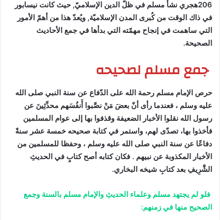
206هجري نشأ مسلم في ظلّ الدين الإسلاميّ, حيث كانت نيسابور
في ذاك الوقت من كُبرى المدن الإسلاميّة, ويُعدّ هذا من أهمّ الأمور
التي ساهمت في إنجاح مهمّته التي بدأها في جمع الأحاديث
الصحيحة.
جمع مسلم لصحيحه
حرص الإمام مسلم رحمة الله على الدّفاع عن سنة النبي صلى الله
عليه وسلم ، فعندما رأى أنّ بعضَ مَنْ نصَّبوا أَنفُسَهم محدِّثِينَ عن
رسول الله نقلوا الأخبار الضعيفة وقذفوا بها إلى عوام المسلمين
فأخذوا بها، تصدّى لهم، واستمر في كتابة صحيحه خمسة عشر سنةً
دفاعًا عن سنة النبي صلى الله عليه وسلم ، وحفظا للمسلمين من
الأخبار المكذوبة عن نبيهم . فكان كتابه أصح كتابٍ في الحديثِ
الشَّرِيفِ بعد كتابِ شيخه البخاري.
فلو لم يجتهد مسلم وعلماء الحديثِ والإمام مسلم بالسنة وجمع
الصحيح منها في زمنهم: