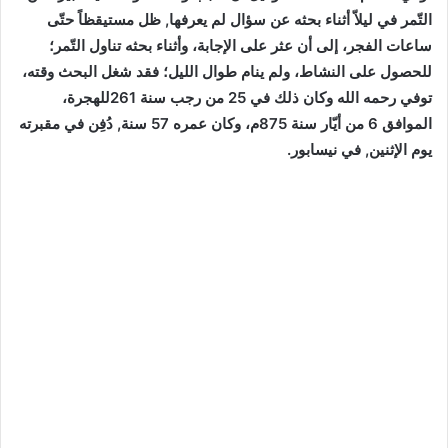
التّمر في ليلاّ أثناء بحثه عن سؤال لم يعرفها, ظل مستيقظاً حتّى
ساعات الفجر، إلى أن عثر على الإجابة، وأثناء بحثه تناول التّمر؛
للحصول على النشاط، ولم ينام طوال الليل؛ فقد شغل البحث وقته،
توفي رحمه الله وكان ذلك في 25 من رجب سنة 261للهجرة،
الموافق 6 من أيّار سنة 875م، وكان عمره 57 سنة, دُفِن في مقبرته
يوم الإثنين, في نيسابور.