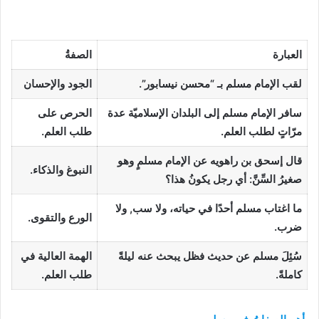
صفات الإمام مسلم
العبارة
الصفةُ
لقب الإمام مسلم بـ “محسن نيسابور”.
الجود والإحسان
سافر الإمام مسلم إلى البلدان الإسلاميّة عدة
الحرص على
مرّاتٍ لطلب العلم.
طلب العلم
.
قال إسحق بن راهويه عن الإمام مسلمٍ وهو
النبوغ والذكاء.
صغيرُ السِّنَّ: أي رجل يكونُ هذا؟
ما اغتاب مسلم أحدًا في حياته، ولا سب, ولا
الورع والتقوى.
ضرب.
سُئِلَ مسلم عن حديث فظل يبحث عنه ليلةً
الهمة العالية في
كاملةً.
طلب العلم.