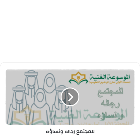
للمجتمع رجاله ونساؤه