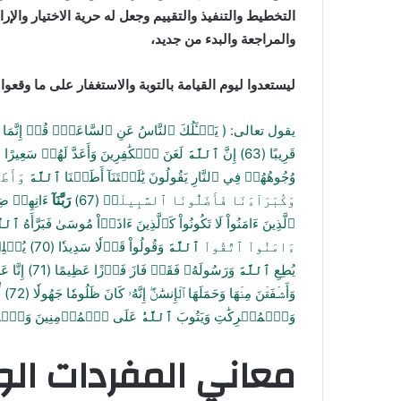
التخطيط والتنفيذ والتقييم وجعل له حرية الاختيار وال
والمراجعة والبدء من جديد،
ليستعدوا ليوم القيامة بالتوبة والاستغفار على ما وقعوا
يقول تعالى: ( يَسۡـَٔلُكَ ٱلنَّاسُ عَنِ ٱلسَّاعَةِۖ قُلۡ إِنَّمَا 
قَرِيبًا
(63)
إِنَّ
ٱللَّهَ
لَعَنَ ٱلۡكَٰفِرِينَ وَأَعَدَّ لَهُمۡ سَعِيرًا
)
وُجُوهُهُمۡ فِي ٱلنَّارِ يَقُولُونَ يَٰلَيۡتَنَآ أَطَعۡنَا
ٱللَّهَ
وَأَطَ
وَكُبَرَآءَنَا فَأَضَلُّونَا ٱلسَّبِيلَا۠
(67)
رَبَّنَآ
ءَاتِهِمۡ ض
ٱلَّذِينَ ءَامَنُواْ لَا تَكُونُواْ كَٱلَّذِينَ ءَاذَوۡاْ مُوسَىٰ فَبَرَّأَهُ
ٱللَّ
ءَامَنُواْ ٱتَّقُواْ
ٱللَّهَ
وَقُولُواْ قَوۡلٗا سَدِيدٗا
(70)
يُصۡلِح
يُطِعِ
ٱللَّهَ
وَرَسُولَهُۥ فَقَدۡ فَازَ فَوۡزًا عَظِيمًا
(71)
إِنَّا عَ
وَأَشۡفَقۡنَ مِنۡهَا وَحَمَلَهَا ٱلۡإِنسَٰنُۖ إِنَّهُۥ كَانَ ظَلُومٗا جَهُولٗا
(72)
لّ
وَٱلۡمُشۡرِكَٰتِ وَيَتُوبَ
ٱللَّهُ
عَلَى ٱلۡمُؤۡمِنِينَ وَٱلۡمُ
معاني