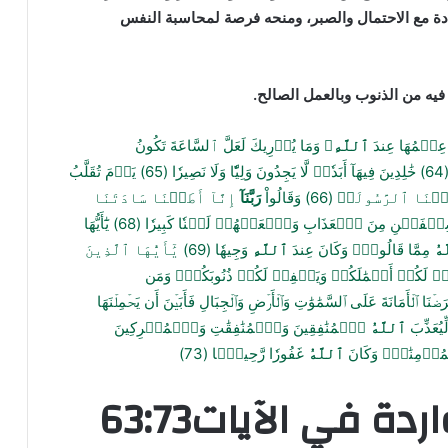
إرادة مع الاحتمال والصبر، ومنحه فرصة لمحاسبة النفس
 فيه من الذنوب وبالعمل الصالح.
عِلۡمُهَا عِندَ
ٱللَّهِ
ۚ وَمَا يُدۡرِيكَ لَعَلَّ ٱلسَّاعَةَ تَكُونُ
(64
خَٰلِدِينَ فِيهَآ أَبَدٗاۖ لَّا يَجِدُونَ وَلِيّٗا وَلَا نَصِيرٗا
(65)
يَوۡمَ تُقَلَّبُ
عۡنَا ٱلرَّسُولَا۠
(66)
وَقَالُواْ
رَبَّنَآ
إِنَّآ أَطَعۡنَا سَادَتَنَا
ِعۡفَيۡنِ مِنَ ٱلۡعَذَابِ وَٱلۡعَنۡهُمۡ لَعۡنٗا كَبِيرٗا
(68)
يَٰٓأَيُّهَا
هُ
مِمَّا قَالُواْۚ وَكَانَ عِندَ
ٱللَّهِ
وَجِيهٗا
(69)
يَٰٓأَيُّهَا ٱلَّذِينَ
ۡ لَكُمۡ أَعۡمَٰلَكُمۡ وَيَغۡفِرۡ لَكُمۡ ذُنُوبَكُمۡۗ وَمَن
رَضۡنَا ٱلۡأَمَانَةَ عَلَى ٱلسَّمَٰوَٰتِ وَٱلۡأَرۡضِ وَٱلۡجِبَالِ فَأَبَيۡنَ أَن يَحۡمِلۡنَهَا
ِيُعَذِّبَ
ٱللَّهُ
ٱلۡمُنَٰفِقِينَ وَٱلۡمُنَٰفِقَٰتِ وَٱلۡمُشۡرِكِينَ
ؤۡمِنَٰتِۗ وَكَانَ
ٱللَّهُ
غَفُورٗا رَّحِيمَۢا
(73)
المفردات الواردة في الآيات63:73