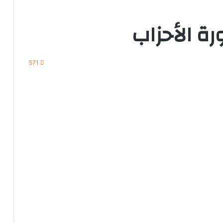
رة الأحزاب
571