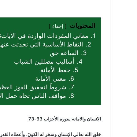
المحتويات
إخفاء
1.
معاني المفردات الواردة في الآيات63:73 من سورة الأحزاب
2.
النقاط الأساسية التي تحدثت عنها الآيات 63:73 من س
3.
الساعة حق
4.
أساليب مضللين الشباب
5.
حفظ الأمانة
6.
معنى الأمانة
7.
شروطٌ لتحقيق الفوز العظي
8.
مواقف الناس تجاه حمل الأ
الانسان والامانه سورة الأحزاب 63-73
خلق الله تعالى الإنسان وسخر له الكونَ، وأعطاه القدر