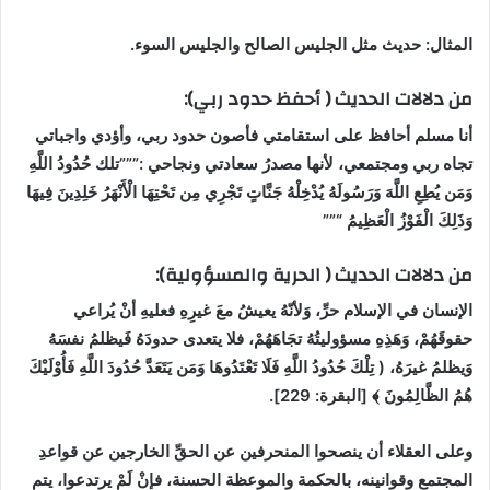
المثال:
حديث مثل الجليس الصالح والجليس السوء.
من دلالات الحديث ( أحفظ حدود ربي):
أنا مسلم أحافظ على استقامتي فأصون حدود ربي، وأؤدي واجباتي
تجاه ربي ومجتمعي، لأنها مصدرُ سعادتي ونجاحي :”””تلك حُدُودُ اللَّهِ
وَمَن يُطِعِ اللَّهَ وَرَسُولَهُ يُدْخِلْهُ جَنَّاتٍ تَجْرِي مِن تَحْتِهَا الْأَنْهَرُ
خَلِدِينَ فِيهَا
وَذَلِكَ الْفَوْزُ الْعَظِيمُ “””
من دلالات الحديث ( الحرية والمسؤولية):
الإنسان في الإسلام حرِّ، وَلأنّهُ يعيشُ معَ غيرِهِ فعليهِ أنْ يُراعي
حقوقَهُمْ، وَهَذِهِ مسؤوليتُهُ تجَاهَهُمْ، فلا يتعدى حدودَهُ فَيظلمُ نفسَهُ
وَيظلمُ غيرَهُ، ( تِلْكَ حُدُودُ اللَّهِ فَلَا تَعْتَدُوهَا وَمَن يَتَعَدَّ حُدُودَ اللَّهِ فَأُوْلَيْكَ
هُمُ الظَّالِمُونَ ﴾ [البقرة: 229].
وعلى العقلاء أن ينصحوا المنحرفين عن الحقِّ الخارجين عن قواعدِ
المجتمع وقوانينه، بالحكمة والموعظة الحسنة، فإنْ لَمْ يرتدعوا، يتم