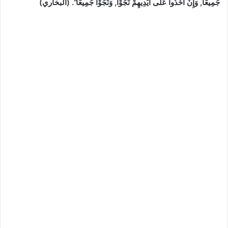
جَمِيعًا, وَإِنْ أَخَذُوا عَلَى أَيْدِيهِمْ نَجَوْا, وَنَجَوْا جَمِيعًا”. (البخاري)