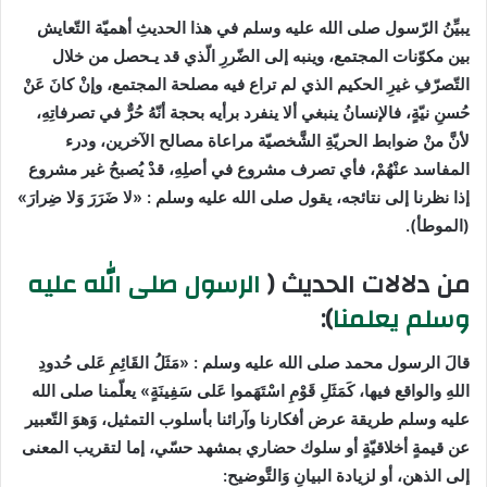
يبيِّنُ الرّسول صلى الله عليه وسلم في هذا الحديثِ أهميّة التّعايش
بين مكوّنات المجتمع، وينبه إلى الضّررِ الّذي قد يـحصل من خلال
التّصرّفِ غيرِ الحكيم الذي لم تراع فيه مصلحة المجتمع، وإنْ كانَ عَنْ
حُسنِ نيّةٍ، فالإنسانُ ينبغي ألا ينفرد برأيه بحجة أنّهُ حُرٌّ في تصرفاتِهِ،
لأنَّ منْ ضوابط الحريّةِ الشَّخصيّة مراعاة مصالح الآخرين، ودرء
المفاسد عنْهُمْ، فأي تصرف مشروع في أصلِهِ، قدْ يُصبحُ غير مشروع
إذا نظرنا إلى نتائجه، يقول صلى الله عليه وسلم : «لا ضَرَرَ وَلا ضِرارَ»
(الموطأ).
من دلالات الحديث (
الرسول صلى الله عليه
وسلم يعلمنا
):
قالَ الرسول محمد صلى الله عليه وسلم : «مَثَلُ القَائِمِ عَلى حُدودِ
اللهِ والواقع فيها، كَمَثَلِ قَوْمِ اسْتَهَموا عَلى سَفِينَةٍ» يعلّمنا صلى الله
عليه وسلم طريقة عرض أفكارنا وآرائنا بأسلوب التمثيل، وَهوَ التّعبير
عن قيمةٍ أخلاقيّةٍ أو سلوك حضاري بمشهد حسّي، إما لتقريب المعنى
إلى الذهن، أو لزيادة البيانِ وَالتَّوضيح: