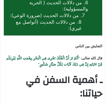
6.
من دلالات الحديث ( الحرية
والمسؤولية):
7.
من دلالات الحديث (ضرورة الوعي):
8.
من دلالات الحديث (أتواصل مع
غيري):
التعايش بين الناس
قال
الله
تعالى:
“أَلَمْ تَرَ أَنَّ الْفُلْكَ تَجْرِى فِي الْبَحْرِ بِنِعْمَتِ اللَّهِ لِيُرِيَكُم
مِّنْ ءَايَاتِهِ إِنَّ فِي ذَلِكَ لَآيَات لِكُلِّ صَبَّارٍ شَكُورٍ”
ـ أهمية السفن في
حياتنا: