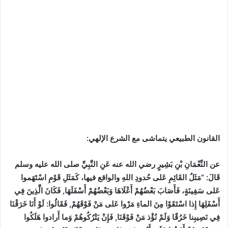
القانون الطبيعي يتماشى مع الشرع الإلهي:
عن النِّعْمَانِ بْنِ بَشِيرٍ رضي الله عنه عَنِ النَّبِيِّ صلى الله عليه وسلم
قَالَ: “مَثَلُ القَائِمِ عَلى حُدودِ اللهِ والواقع فيها، كَمَثَلِ قَوْمِ اسْتَهَموا
عَلى سَفِينَةٍ، فَأَصَابَ بَعْضُهُمْ أَعْلَاهَا وَبَعْضُهُمْ أَسْفَلَهَا, فَكَانَ الَّذِينَ فِي
أَسْفَلِهَا إِذا اسْتَقَوْا مِنَ الماءِ مَرْوا عَلى مَنْ فَوْقَهُمْ, فَقَالُوا: لَوْ أَنَا خَرَقْنَا
فِي نَصِيبِنا خَرُقًا وَلَمْ نُؤْذ مَنْ فَوْقَنَا, فَإِنْ يَتْرُكُوهُمْ وَما أَرادوا هَلَكُوا