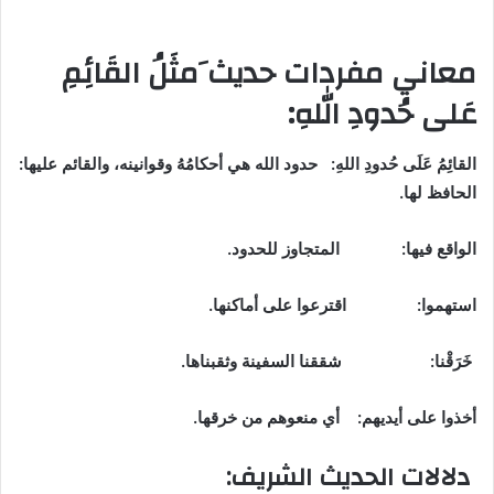
معاني مفردات حديث َمثَلُ القَائِمِ
عَلى حُدودِ اللهِ:
القائِمُ عَلَى حُدودِ اللهِ: حدود الله هي أحكامُهُ وقوانينه، والقائم عليها:
الحافظ لها.
الواقع فيها: المتجاوز للحدود.
استهموا:
اقترعوا على أماكنها.
خَرَقْنا: شققنا السفينة وثقبناها.
أخذوا على أيديهم: أي منعوهم من خرقها.
دلالات الحديث الشريف: