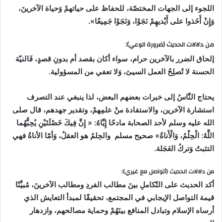
اللجوء إلى الجهات المختصّة، للحفاظ على حياتهمْ وَحياة الآخرينَ،
وَإِنْ أَخَذوا على أَيْديهِمْ نَجَوْا، وَنَجَوْا جَمِيعًا».
من دلالات الحديث (ضرورة الوعي):
إلحاق الضرر بالآخرين حرام، سواء أكان بقصد أم بدونِ قصدٍ، فَالنيّة
الحسنة لا تُصلِحُ العمل السيئ، وَلا تعفي من المسؤولية.
يحتاج النَّاسُ إلى خبرات بعضهم البعض، لذا ينبغي عند التصرف
استشارة الآخرين، والاستفادة منْ علمِهمْ، وتقدير جهدهم، قال صلى
الله عليه وسلم لأحد الصحابة مادحًا إِيَّاهُ: « إِنَّ فِيكَ خَصْلَتَيْنِ يُحِبُّهُما
اللَّهُ: الْحِلْمُ، وَالْأَناةُ» صحيح مسلم والحِلمُ هو العقلُ، وَأمّا الأناةُ فهي
التثبتُ وَتركُ العَجَلة.
من دلالات الحديث (أتواصل مع غيري):
أكد الحديث على التّكاملِ بينَ مطالب الفردِ ومطالب الآخرينَ، مُبيِّنًا
قيمة التواصل الإيجابي في
المجتمع، تحقيقًا لمبدأ التعايش الذي
أرساه الإسلام وتبادل المنافع بينَهُمْ وحماية مصالحهم، وازدهار