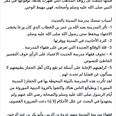
فمنها انبثقت كل روافد المذاهب التي ظهرت بعدها، لوقوعها في مقر
النبي صلى الله عليه وسلم وأصحابه،
فهي مهبط الوحي
.
أسباب تمسك مدرسة المدينة بالحديث
1- تأثر المدرسة بعبد الله بن عمر بن الخطاب الذي كان ورعا يخشى
الاجتهاد ويحفظ سنن رسول الله صلى الله عليه وسلم.
2- كثرة الأحاديث في المدينة ووفرتها
.
3- قلة الوقائع الجديدة التي تعرض على فقهاء المدرسة
.
4 – تخوف فقهاء مدرسة الحديث الاعتماد على الرأي خوف التفسير
الخاطئ للنصوص
.
5- كراهيتهم الإجابة على أسئلة لم تقع وكان أهل الحجاز بطبيعتهم لا
يسألون عن قضايا لم تحدث لهم
.
لقد تأثرت هذه المدرسة بالبيئة المحيطة بها في الحجاز( المدينة
المنورة ) وبطبائع الناس هناك واكتفوا بالثروة الدينية الموروثة من
أيام الرسول صلى الله عليه وسلم والصحابة رضي الله عنهم ولم
يجتهدوا في البحث عن علل الأحكام إلا إذا دعت الضرورة القصوى،
فقهاء مدرسة المدينة منهم عروة بن الزبير، وأبو بكر بن عبد الرحمن