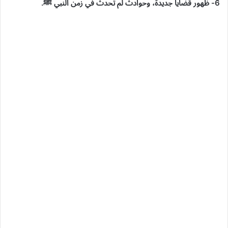
6- ظهور قضايا جديدة، وحوادث لم تحدث في زمن النبي ﷺ.