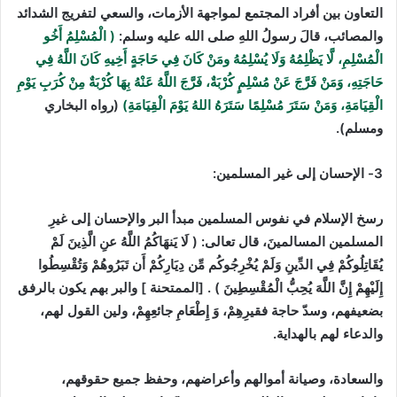
التعاون بين أفراد المجتمع لمواجهة الأزمات، والسعي لتفريج الشدائد
والمصائب، قالَ رسولُ اللهِ صلى الله عليه وسلم:
( الْمُسْلِمُ أَخُو
الْمُسْلِمِ، لَّا يَظْلِمُهُ وَلَا يُسْلِمُهُ ومَنْ كَانَ فِي حَاجَةٍ أَخِيهِ كَانَ اللَّهُ فِي
حَاجَتِهِ، وَمَنْ فَرَّجَ عَنْ مُسْلِمٍ كُرْبَةٌ، فَرَّجَ اللَّهُ عَنْهُ بِهَا كُرْبَةٌ مِنْ كُرَبِ يَوْمِ
الْقِيَامَةِ، وَمَنْ سَتَرَ مُسْلِمًا سَتَرَهُ اللهُ يَوْمَ الْقِيَامَةِ)
(رواه البخاري
ومسلم).
3- الإحسان إلى غير المسلمين:
رسخ الإسلام في نفوس المسلمين مبدأ البر والإحسان إلى غيرِ
المسلمين المسالمينَ، قال تعالى: ( لَا يَنهَاكُمُ اللَّهُ عنِ الَّذِينَ لَمْ
يُقَاتِلُوكُمْ فِي الدِّينِ وَلَمْ يُخْرِجُوكُم مِّن دِيَارِكُمْ أَن تَبَرُوهُمْ وَتُقْسِطُوا
إِلَيْهِمْ إِنَّ اللَّهَ يُحِبُّ الْمُقْسِطِينَ ) . [الممتحنة ] والبر بهم يكون بالرفق
بضعيفهم، وسدّ حاجة فقيرِهِمْ، وَ إِطْعَامِ جائعِهِمْ، ولين القول لهم،
والدعاء لهم بالهداية.
والسعادة، وصيانة أموالهم وأعراضهم، وحفظ جميع حقوقهم،