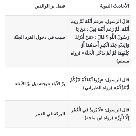
الأحاديثُ النبويةُ
فضل بر الوالدين
قالَ الرسول: «رَغمَ أَنْفُهُ ثُمَّ رَغِمَ
أَنْفُهُ، ثُمَّ رَغمَ أَنْفُهُ قِيلَ : مَنْ يَا
رَسُولَ اللَّهِ ؟ قَالَ : «مَنْ أَدْرَكَ
سبب في دخول الفرد الجنّة
وَالِدَيْهِ عِنْدَ الْكِبَرِ أَحَدَهُمَا أَوْ
كِلَيْهِمَا ثُمَّ لَمْ يَدْخُلِ الْجَنَّةَ» (رواه
مسلم)
قالَ الرسول: «بِرُوا آبَاءَكُمْ تَبَرُّكُمْ
برّ الآباء نتيجته نيل برّ الأبناء
أَبْنَاؤُكُمْ» (رواه الطبراني).
قال الرسول: «لَا يَزِيدُ فِي الْعُمْرِ
البركة في العمر
إِلَّا الْبِرِّ» (رواه ابن ماجه).