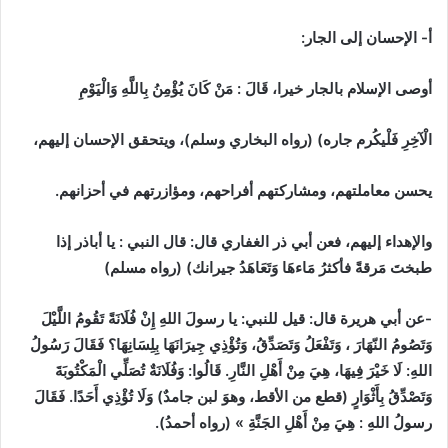
أ- الإحسان إلى الجار:
أوصى الإسلام بالجار خيرا، قَالَ : مَنْ كَانَ يُؤْمِنُ بِاللَّهِ وَالْيَوْمِ
الْآخِرِ فَلْيكُرم جاره) (رواه البخاري وسلم)، ويتحقق الإحسان إليهم،
يحسن معاملتهم، ومشاركتهم أفراحهم، ومؤازرتهم في أحزانهم.
والإهداء إليهم، فعن أبي ذر الغفاري قال: قال النبي : يا
أباذر إذا
طبختَ مَرقةً فأكثرُ مَاءهَا وَتَعَاهَدُ جيرانك) (رواه مسلم)
-عن أبي هريرة قال: قيل للنبي: يا رسولَ اللهِ إِنْ فُلَانَةً تَقُومُ اللَّيْلَ
وَتَصُومُ النّهَارَ ، وَتَفْعَلُ وَتَصَدِّقُ، وَتُؤْذِي جِيرَانَهَا بِلِسَانِهَا؟ فَقَالَ رَسُولُ
اللهِ: لَا خَيْرَ فِيهَا، هِيَ مِنْ أَهْلِ النَّارِ. قَالُوا: وَفُلَانَةٌ تُصَلِّي الْمَكْتُوبَةَ
وَتَصْدِّقُ بِأَثْوَارٍ (قطع من الأقط، وهوَ لبن جامدٌ) وَلَا تُؤْذِي أَحَدًا. فَقَالَ
رسولُ اللهِ : هِيَ مِنْ أَهْلِ الجَنَّةِ » (رواه أحمدُ).