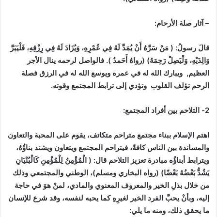
– آثار صلة الأرحام:
قالَ رسولُ: ( مَنْ سَرَّهُ أَنْ يُمَدَّ لَهُ فِي عُمْرِهِ، وَيُزَادَ لَهُ فِي رِزْقِهِ، فَلْيَبَرَّ
وَالِدَيْهِ، وَلْيَصِلْ رَحِمَهُ) (رواهُ أَحَمدُ ). فالواصل لرحمه
ينال الأجر
العظيم,
ويبارك الله له في عمره
ويوسع الله له في الرزق فصلة
الرحم تؤلف القلوب
وتؤدي إلى
ترابط المجتمع وقوته.
2- التلاحم بين أفراد المجتمع:
اهتم الإسلام ببناء مجتمع متراحم متكاتف، يقوم على المحبة والتعاون
والمساندة بين الناس كافةً، فيتراحم المجتمع ويتعاون ويشتد بناؤُهُ،
ويترابط أبناؤُه مبادرة تعزيز التلاحم قال: ( الْمُؤْمِنُ لِلْمُؤْمِنِ كَالْبُنْيَانِ
يَشُدُّ بَعْضُهُ بَعْضًا) (رواه البخاري ومسلم)، الوطني والمجتمعي وذلك
من خلال بذلِ الخير والمعروف المعنوي والمادي، لمنْ هوَ في حاجة
إليه، وبأنْ يحبَّ الفرد الخير لغيرِهِ كما يحبه لنفسه، وقد شرع للإنسان
ما يحقق ذلك، ومنه ما يلي: