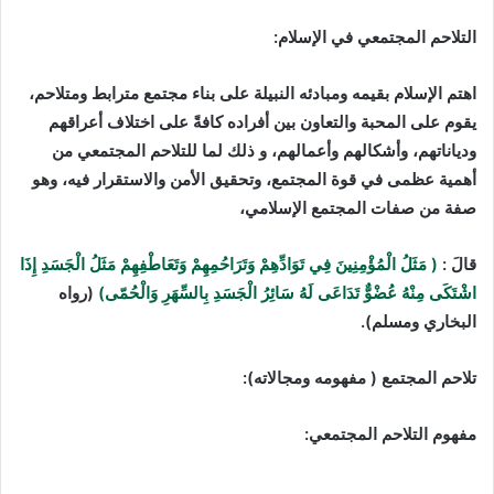
التلاحم المجتمعي في الإسلام:
اهتم الإسلام بقيمه ومبادئه النبيلة على بناء مجتمع مترابط ومتلاحم،
يقوم على المحبة والتعاون بين أفراده كافةً على اختلاف أعراقهم
ودياناتهم، وأشكالهم وأعمالهم، و ذلك لما للتلاحم المجتمعي من
أهمية عظمى في قوة المجتمع، وتحقيق الأمن والاستقرار فيه، وهو
صفة من صفات المجتمع الإسلامي،
قالَ :
( مَثَلُ الْمُؤْمِنِينَ فِي تَوَادِّهِمْ وَتَرَاحُمِهِمْ وَتَعَاطْفِهِمْ مَثَلُ الْجَسَدِ إِذَا
اشْتَكَى مِنْهُ عُضْوٌّ تَدَاعَى لَهُ سَائِرُ الْجَسَدِ بِالسِّهَرِ وَالْحُمّى)
(رواه
البخاري ومسلم).
تلاحم المجتمع ( مفهومه ومجالاته):
مفهوم التلاحم المجتمعي: