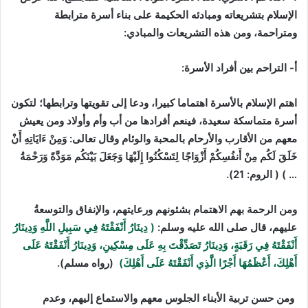
الإسلام بتشريعاته ومبادئه الحكيمة على بناء أسرة مترابطة
ومتراحمة، ومن هذه التشريعات والمبادي:
أ- التراحم بين أفراد الأسرة:
اهتم الإسلام بالأسرة اهتماما كبيرا، ودعا إلى تقويتها وترابطها؛ لتكون
أسرة متماسكة سعيدة، فينعم أفرادها من أب وأم وأولاد ومن يعيش
معهم من الأقارب والأرحام بالمحبة والوئام وقال تعالى: وَمِنْ ءَايَاتِهِ أَنْ
خَلَقَ لَكُم مِنْ أَنفُسِكُمْ أَزْوَاجًا لِتَسْكُنُوا إِلَيْهَا وَجَعَلَ بَيْنَكُم مَوَدَّةً وَرَحْمَةُ
… ) ( الروم: 21).
ومن الرحمة بهم الاهتمام بشئونهم ورعايتهم، والإنفاق والتوسعةُ
عليهم، قال صلى الله عليه وسلم:
( دِينَارُ أَنْفَقْتَهُ فِي سَبِيلِ اللَّهِ وَدِينَارُ
أَنْفَقْتَهُ فِي رَقَبَةٍ، وَدِينَارُ تَصَدِّقْتَ بِهِ عَلَى مِسْكِينِ، وَدِينَارُ أَنْفَقْتَهُ عَلَى
أَهْلِكَ، أَعْظَمُهَا أَجْرًا الَّذِي أَنْفَقْتَهُ عَلَى أَهْلِكَ)
(رواه مسلم).
ومن حسن تربية الأبناء الجلوس معهم والاستماع إليهم، وعدم