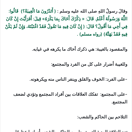
وقالَ رسولُ اللهِ صلى الله عليه وسلم :
( أَتَدْرُونَ مَا الْغِيبَةُ؟) قَالُوا:
اللَّهُ وَرَسُولُهُ أَعْلَمُ. قَالَ: « ذِكْرُكَ أَخَاكَ بِمَا يَكْرَهُ» قِيلَ: أَفَرَأَيْتَ إِنْ كَانَ
فِي أَخِي مَا أَقُولُ؟ قَالَ: ( إِنْ كَانَ فِيهِ مَا تَقُولُ فَقَدْ اغْتَبْتَهُ، وَإِنْ لَمْ يَكُنْ
فِيهِ فَقَدْ بَهَتَّهُ) (رواه مسلم) .
والمقصود بالغيبة:
هي ذكرك أخاك ما يكرهه في غيابه.
وللغيبة أضرار على كل من الفرد والمجتمع:
-على الفرد: الخوف و
القلق
و
ينفر الناس منه ويكرهونه.
-على المجتمع:
تفكك العلاقات بين أفراد المجتمع
و
تؤدي لضعف
المجتمع.
التلاحم بين الحاكم والشعب:
تعد العلاقة الودية التي تربط بين الحاكم والشعب أساسا عظيمًا