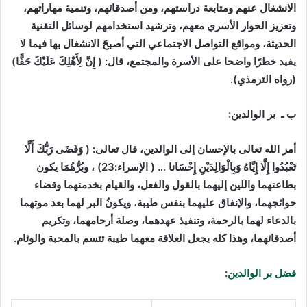
الانشغال عنهم ومتابعة دراستهم، ومن أصدقائهم، وتنمية مهاراتهم،
وتعزيز الحوار الأسري معهم، وترشيد استخدامهم لوسائل التقنية
الحديثة، ومواقع التواصل الاجتماعي التي أصبحَ الانشغال بها فيما لا
يفيد خطرًا واضحا على الأسرة والمجتمع، قال: ( إِنَّ لِأَهْلِكَ عَلَيْكَ حَقًّا)
(رواه الترمذي).
ب ـ بر الوالدين:
أمر الله تعالى بالإحسان إلى الوالدين، قال تعالى: ( وَقَضَى رَبُّكَ أَلَّا
تَعْبُدُوا إِلَّا إِيَّاهُ وَبِالْوَالِدَيْنِ إِحْسَانا … ( الإسراء:23) ، وبُرُّهُمَا يكون
بطاعتهما واللين إليهما بالقول والفعل، والقيام بخدمتهما وقضاء
حوائجهما، والإنفاق عليهما بنفس طيبة، ويكونُ البر لهما بعد موتهما
بالدعاء لهما بالرحمة، وتنفيذ عهدهما، وصلة أرحامهما، وتكريم
أصدقائهما، وهذا كله يجعل العلاقة معهما طيبة تتسم بالمحبة والوئام.
فضل بر الوالدين
: