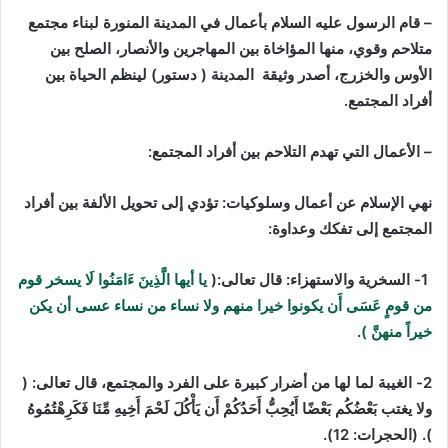
– قام الرسول عليه السلام بأعمال في المدينة المنورة لبناء مجتمع
متلاحم وقوي، منها
المؤاخاة بين المهاجرين والأنصار، الصلح بين
الأوس والخزرج، أصدر وثيقة المدينة ( دستور) لينظم الحياة بين
أفراد المجتمع.
– الأعمال التي تهدم التلاحم بين أفراد المجتمع:
نهي الإسلام عن أعمال وسلوكيات: تؤدي إلى تحويل الألفة بين أفراد
المجتمع إلى تفكك وعداوة:
1- السخرية والاستهزاء: قال تعالى:(
يا أيها الَّذِينَ ءَامَنُوا لَا يسخر قوم
من قومٍ عَسَى أَن يكونوا خيرا منهم ولا نساء من نساء عسى أن يكن
خيراً منهنَّ )
.
2- الغيبة لما لها من أضرار كبيرة على الفرد والمجتمع، قال تعالى: (
ولا يغتب بَعْضُكُم بَعْضًا أَيُحِبُّ أَحَدُكُمْ أَن يَأْكُلَ لَحْمَ أَخِيهِ مِّنَا فَكَرِهْتُمُوهُ
). (الحجرات: 12).