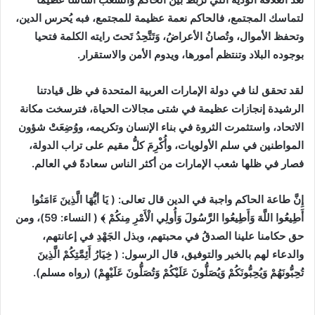
لتماسك المجتمع، فالحاكم نعمة عظيمة للمجتمع، فبه يُحرس الدين،
وتحفظ الأموال، وتُصانُ الأعراضُ، وَتَتَّحِدُ تَحتَ رايته الكلمة فتحيا
بوجوده البلاد وتنتظم أمورها، ويدوم الأمن والاستقرار.
لقد تحقق لنا في دولة الإمارات العربية المتحدة في ظل قيادتنا
الرشيدة إنجازات عظيمة في شتى مجالات الحياة، فترسخت مكانة
الاتحاد، واستثمرت الثروة في بناء الإنسان وتكريمه، ووُضِعَتْ شؤون
المواطنين في سلم الأولويات، وأُكْرِمَ كلُّ مقيم على تراب الدولة،
فصار في ظلها شعب الإمارات من أكثر الناس سعادةً في العالم.
إِنَّ طاعة الحاكم واجبة في الدين قال تعالى: ( يَا أيُّهَا الَّذِينَ ءَامَنُوا
أَطِيعُوا اللَّهَ وَأَطِيعُوا الرَّسُولَ وَأُولِي الْأَمْرِ مِنكُمْ ﴾ ( النساء: 59)، ومن
حق حكامنا علينا الصدقُ في محبتهم، وبذل الجَهْدِ في إعانتهم،
والدعاء لهم بالخير والتوفيق، قال الرسول: ( خِيَارُ أَئِمَّتِكُمْ الَّذِينَ
تُحِبُّونَهُمْ وَيُحِبُّونَكُمْ وَيُصَلُّونَ عَلَيْكُمْ وَتُصَلُّونَ عَلَيْهِمْ) (رواه مسلم).