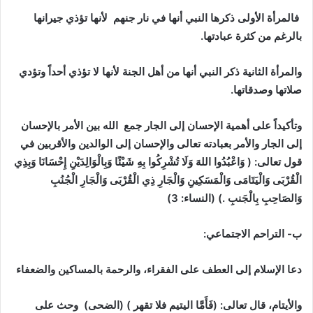
فالمرأة الأولى ذكرها النبي أنها في نار جنهم لأنها
تؤذي جيرانها
بالرغم من كثرة عبادتها.
والمرأة الثانية ذكر النبي أنها من أهل الجنة لأنها
لا تؤذي أحداً وتؤدي
صلاتها وصدقاتها.
وتأكيداً
على أهمية الإحسان إلى الجار
جمع الله بين الأمر بالإحسان
إلى الجار والأمر بعبادته تعالى والإحسان إلى الوالدين والأقربين في
قول تعالى: ( وَاعْبُدُوا اللهَ وَلَا تُشْرِكُوا بِهِ شَيْئًا وَبِالْوَالِدَيْنِ إِحْسَانَا وَبِذِي
الْقُرْبَى وَالْيَتَامَى وَالْمَسَكِينِ وَالْجَارِ ذِي الْقُرْبَى وَالْجَارِ الْجُنُبِ
وَالصَاحِبِ بِالْجَنبِ .) (النساء: 3)
ب- التراحم الاجتماعي:
دعا الإسلام إلى العطف على الفقراء، والرحمة بالمساكين والضعفاء
والأيتام، قال تعالى: (فَأَمَّا اليتيم فلا تقهر ) (الضحى) وحث على