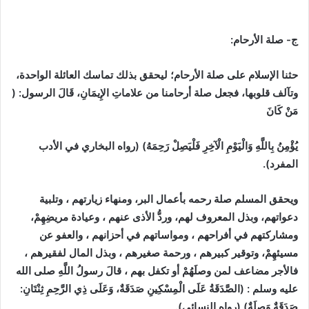
ج- صلة الأرحام:
حثنا الإسلام على صلة الأرحام؛ ليحقق بذلك تماسك العائلة الواحدة،
وتآلف قلوبها، فجعل صلة أرحامنا من علاماتِ الإِيمَانِ، قَالَ الرسول: (
مَنْ كَانَ
يُؤْمِنُ بِاللَّهِ وَالْيَوْمِ الْآخِرِ فَلْيَصِلْ رَحِمَهُ) (رواه البخاري في الأدب
المفرد).
ويحقق المسلم صلة رحمه بأعمال البر، ومنهاء زيارتهم ، وتلبية
دعواتهم، وبذل المعروف لهم، وردُّ الأذى عنهم ، وعيادة مريضِهِمْ،
ومشاركتهم في أفراحهم ، ومواساتهم في أحزانهم ، والعفو عن
مسيئهِمْ، وتوقير كبيرهم ، ورحمة صغيرهم ، وبذل المال لفقيرهم ،
فالأجر مضاعف لمن وصلَهُمْ أو تكفل بهم ، قالَ رسولُ اللَّهِ صلى الله
عليه وسلم : (الصَّدَقَةُ عَلَى الْمِسْكِينِ صَدَقَةٌ، وَعَلَى ذِي الرَّحِمِ ثِنْتَانِ:
صَدَقَةٌ وَصِلَةٌ) (رواه النسائي).