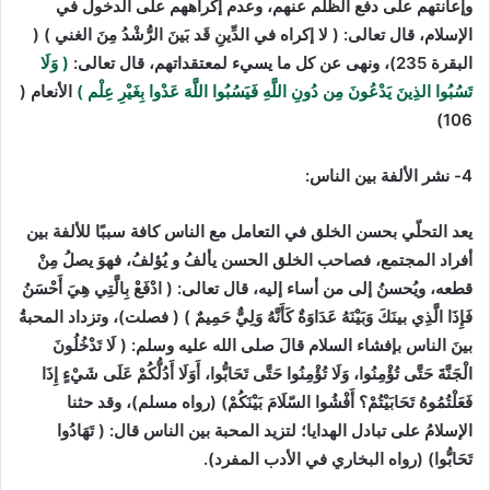
وإعانتهم على دفع الظلم عنهم، وعدم إكراههم على الدخول في
الإسلام، قال تعالى: ( لا إكراه في الدِّينِ قَد بَينَ الرُّشْدُ مِنَ الغني ) (
البقرة 235)، ونهى عن كل ما يسيء لمعتقداتهم، قال تعالى:
( وَلَا
تَسُبُوا الذِينَ يَدْعُونَ مِن دُونِ اللَّهِ فَيَسُبُوا اللَّهَ عَدْوا بِغَيْرِ عِلْم )
الأنعام (
106)
4- نشر الألفة بين الناس:
يعد التحلّي بحسن الخلق في التعامل مع الناس كافة سببًا للألفة بين
أفراد المجتمع، فصاحب الخلق الحسن يألفُ و يُؤلفُ، فهوَ يصلُ مِنْ
قطعه، ويُحسنُ إلى من أساء إليه، قال تعالى: ( ادْفَعْ بِالَّتِي هِيَ أَحْسَنُ
فَإِذَا الَّذِي بينَكَ وَبَيْنَهُ عَدَاوَةٌ كَأَنَّهُ وَلِيٌّ حَمِيمٌ ) ( فصلت)، وتزداد المحبةُ
بينَ الناس بإفشاء السلام قالَ صلى الله عليه وسلم: ( لَا تَدْخُلُونَ
الْجَنَّةَ حَتَّى تُؤْمِنُوا، وَلَا تُؤْمِنُوا حَتَّى تَحَابُّوا، أَوَلَا أَدُلُّكُمْ عَلَى شَيْءٍ إِذَا
فَعَلْتُمُوهُ تَحَابَيْتُمْ؟ أَفْشُوا السّلَامَ بَيْنَكُمْ) (رواه مسلم)، وقد حثنا
الإسلامُ على تبادل الهدايا؛ لتزيد المحبة بين الناس قال: ( تَهَادُوا
تَحَابُّوا) (رواه البخاري في الأدب المفرد).