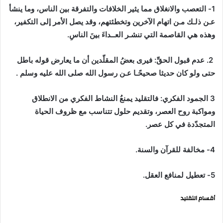
1- التعصب والانغلاق مما يثير الخلافات والتفرقة بين الناس، وما ينشأ
عـن ذلـك مـن اتهام الآخرين وتخطئتهم، وقد يصل الأمر إلى التكفير،
وهذه هي القاصمة التي تنشـر العــداءَ بينَ الناسِ.
2. عدم قبول الحقِّ: فيرى بعضُ المقلّدين أن ما يعارض قوله باطل
حتى ولو كان حديثا صحيحًـا عـن رسول الله صلى الله عليه وسلم .
3 الجمود الفكري: فالتقليد يمنعُ النشاط الفكري من الانطلاق
ومواكبة روح العصر، وتقديم حلول تتناسب مع ظروف الحياة
المتجدّدة في كل عصر.
4- مخالفة للقرآن والسنة.
5- تعطيل لمنافع العقل.
أقسام التقليد
ينقسمُ التَّقليد في الأحكام الفقهيّة إلى قسمين: