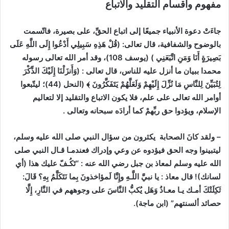
مفهوم وأقسام التقليد والاتباع
جاءَتْ دعوة الأنبياء جميعًا إلى اتباع الحقِّ، على بصيرة، فاتّسمت
بالوضوح والشفافية، قال تعالى: (قُلْ هَذِهِ سَبِيلِي أَدْعُوا إِلَى اللَّهِ عَلَى
بَصِيرَةٍ أَنَا وَمَنِ اتَّبَعَنِي ) (يوسف 108)، وقد أمر الله تعالى رسوله
محمدا ببيان ما أنزل عليه للناس، قال تعالى : (وَأَنزَلْنَا إِلَيْكَ الذِّكْرَ
لِتُبَيِّنَ لِلنَّاسِ مَا نُزِّلَ إِلَيْهِمْ وَلَعَلَّهُمْ يَتَفَكَّرُونَ ﴾ (النحل (44)؛ ليتّبعوا
أوامر الله تعالى على علم، فلا يكون الاتباع والتقليد إلا لتعاليم
الإسلام، ويؤدوا حق ربِّهمْ كما أرادَه سبحانه وتعالى .
– ولقد كانَ الصحابة يكثرون من سؤال النبي صلى الله عليه وسلم،
ليتبينوا وجه الحق فيؤدوه عن وعي وإدراك فعندمـا قـال النبي صلى
الله عليه وسلم لمعاذ بن جبل رضي الله عنه : “تَكُـفّ عليك هذا (أي
لسانك)! قال معاذ : يا نبيَّ اللَّـهِ وإِنَّا لَمؤاخذونَ بِما نَتَكَلَّمُ بِهِ؟ قَالَ:
ثَكِلَتْكَ أمـك يـا معـاذُ وَهَل يُكبُّ النَّاسَ على وجوههم في النَّارِ، إِلَّا
حصائد ألسنتهم” (ابن ماجة).