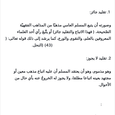
1. تقليد جائز:
وصورته أن يتبع المسلم العامي مذهبًا من المذاهب الفقهيّة
الصّحيحة، ( فهذا الاتباع والتقليد جائز) أو يتَّبعَ رأي أحد العلماء
المعروفين بالعلم، والتقوى والورع، كما يرشد إلى ذلك قوله تعالى: (
فَسْئلُوا أَهْلَ الذِكرِ إِن كُنتُمْ لَا تَعْلَمُونَ
(43) (النحل.
2. تقليد لا يجوز:
وهو مذموم، وهو أن يعتقد المسلم أن عليه اتباع مذهب معين أو
مجتهد بعينه اتباعا مطلقا، ولا يجوز له الخروجُ عنه بأي حال من
الأحوال.
فقولَ الله تَعَالَى: ( فَسْئلُوا أَهْلَ الذِكرِ إِن كُنتُمْ لَا تَعْلَمُونَ ) (النحل
:
(43)