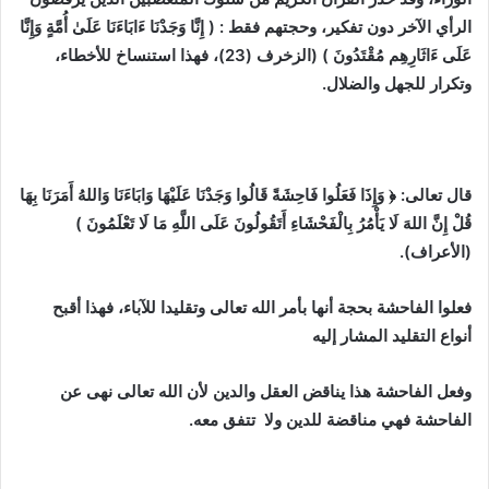
الرأي الآخر دون تفكير، وحجتهم فقط : ( إِنَّا وَجَدْنَا ءَابَاءَنَا عَلَىٰ أُمَّةٍ وَإِنَّا
عَلَى ءَاثَارِهِم مُقْتَدُونَ ) (الزخرف (23)، فهذا استنساخ للأخطاء،
وتكرار للجهل والضلال.
والآيةِ التّاليةِ فيها تقليد أعمى:
قال تعالى: ﴿ وَإِذَا فَعَلُوا فَاحِشَةً قَالُوا وَجَدْنَا عَلَيْهَا وَابَاءَنَا وَاللهُ أَمَرَنَا بِهَا
قُلْ إِنَّ اللهَ لَا يَأْمُرُ بِالْفَحْشَاءِ أَتَقُولُونَ عَلَى اللَّهِ مَا لَا تَعْلَمُونَ )
(الأعراف).
فعلوا الفاحشة بحجة أنها بأمر الله تعالى وتقليدا للآباء، فهذا أقبح
أنواع التقليد المشار إليه
وفعل الفاحشة هذا يناقض العقل والدين لأن الله تعالى نهى عن
الفاحشة فهي مناقضة للدين ولا تتفق معه.
مفهوم التقليد