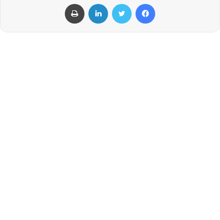
فيسبوك
تويتر
لينكدإن
طباعة