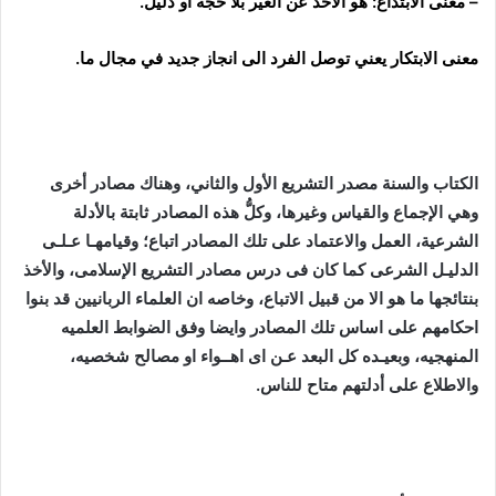
– معنى الابتداع: هو الأخذ عن الغير بلا حجة او دليل.
معنى الابتكار يعني توصل الفرد الى انجاز جديد في مجال ما.
المصادر الاخرى للتشريع والاتباع
الكتاب والسنة مصدر التشريع الأول والثاني، وهناك مصادر أخرى
وهي الإجماع والقياس وغيرها، وكلُّ هذه المصادر ثابتة بالأدلة
الشرعية، العمل والاعتماد على تلك المصادر اتباع؛ وقيامهـا عـلـى
الدليـل الشرعى كما كان فى درس مصادر التشريع الإسلامى، والأخذ
بنتائجها ما هو الا من قبيل الاتباع، وخاصه ان العلماء الربانيين قد بنوا
احكامهم على اساس تلك المصادر وايضا وفق الضوابط العلميه
المنهجيه، وبعيـده كل البعد عـن اى اهــواء او مصالح شخصيه،
والاطلاع على أدلتهم متاح للناس.
نماذج من اتباع الصحابة للنبي في أقوله