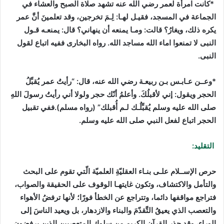
*كانت امرأة لعمر رضي الله عنه تشهد صلاة الصبح والعشاء في
الجماعة في المسجد، فقيـل لهـا: لِـمَ تخرجين، وقد تعلمينَ أنَّ عمر
يكره ذلك، ويغارُ؟ قالت: ومـا يمنعه أن ينهاني؟ قال: يمنعـه قـول
النبى لا تمنعوا اماء الله مساجد الله. رواه البخارى ففيه اتباع لقول
النبى.
*وعــن عـابـس بـن ربيعـة رضي الله عنه، قال: “رأيتُ عمر يُقبِّلُ
الحجر ويقول: إني لأقبلُكَ. وأعلمُ أنّك حجر ولولا أني رأيتُ رسولَ اللهِ
صلى الله عليه وسلم يُقبِّلُـك لـم أُقبلك” (رواه مسلم).ففي تقبيل
الحجر اتباع لفعل النبي صلى الله عليه وسلم.
التقليد:
حرص الإســلام علـى بنـاء العقليّةِ العلميّة الّتي تقوم على البحث
والتأمل والاكتشاف، وتكون غايتهـا الوقوف على الحقيقة والصواب،
فتراجع مواقفها دائما، وتتراجع عن الخطأ فورًا؛ لأنها ترفضُ الأهواء
والتعصب الذي يعيقُ التَّقدّمَ والبناء والازدهار، بل ويعيد الناسَ إلى
الوراء، وقد حذر القرآن الكريم من سلوك المتعصبين الذين يرفضون