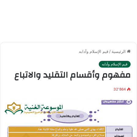
الرئيسية
/
قيم الإسلام وآدابه
قيم الإسلام وآدابه
مفهوم وأقسام التقليد والاتباع
32٬864