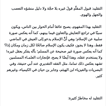
التقليد: قبول المقلّدِ قولَ غيره بلا حجّة ولا دليل منشؤه التعصب
والجهل والهوى.
التقليد بهذا المفهوم، يصبح عائقا أمام الحوار بين الناس، ويكون
سببًا في تراجع التعايش والتعاونِ فيما بينهم، كما أنه يعكس صورة
سلبية عن الإسلام؛ وهي أنَّ الإسلام يدعو إلى العيش في الماضي
فقط، وهذا لا يجوز، فكيف يكون الإسلام صالحًا لكل زمان ومكان إذا؟
كما أنه يعكس صورة غير صحيحة عن المسلم؛ بأنّه يفكر بعقل غيره!
ولا يستخدم عقله، وهذا أيضًا لا يصح، فإنجازات العلمـاء المسلمين
تشهد بعكس ذلك تماما، مثل الفقه التقديري عند أبي حنيفة، وفي
البصريات والفيزياء ابن الهيثم، وجابر بن حيان في الكيمياء، وغيرهم
كثير.
مخاطر التقليد
التقليد له مخاطرُ كثيرة: