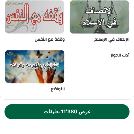
الإنصاف في الإسلام
وقفة مع النفس
أدب الحوار
التواضع
عرض 11٬380 تعليقات