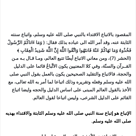
المقصود بالاتباع الاقتداء بالنبي صلى الله عليه وسلم، واتباع سنته
الثابتة عنه، وقد أمر الله الى عباده بذلك فقال: ( وَمَا ءَاتاكُمُ الرَّسُولُ
فَخُذُوهُ وَمَا نَهَاكُمْ عَنْهُ فَانتَهُوا وَاتَّقُوا اللَّهَ إِنَّ اللَّهَ شَدِيدُ الْعِقَابِ ﴾
(الحشر (7)، ومن معاني الاتباع أيضًا تتبع العالم، ومـا قـال بـه مـن
القــرآن والسنّة، وفي كلا المعنيين يكون الاتِّباعُ قائما على الدليل
والحجة، فالاتباع والتقليد الصحيحين يكون بالعمل بقول النبي صلى
الله عليه وسلم وفعله وتقريره وذلك اتباعا لما أمر به الله تعالى، مع
الأخذ بالقول العالم المبنى على اساس الدليل والحجه وايضا اتباع
القائم على الدليل الشرعى، وليس اتباعا لقول العالم.
الإتباع هو إتباع سنة النبي صلى الله عليه وسلم الثابتة والاقتداء بهديه
صلى الله عليه وسلم.