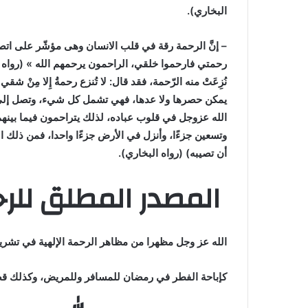
البخاري).
– إنَّ الرحمة رقة في قلب الانسان وهى مؤشّر على اتص
رحمتي فارحموا خلقي، الراحمون يرحمهم الله » (رواه 
نُزِعَتْ منه الرّحمة، فقد قال: لا تُنزع رحمةُ إِلا مِنْ 
يمكن حصرها ولا عدها، فهي تشمل كل شيء، وتصل إلى 
الله عزوجل في قلوب عباده، لذلك يتراحمون فيما بينهم
وتسعين جزءًا، وأنزل في الأرض جزءًا واحدا، فمن ذلك ا
أن تصيبه) (رواه البخاري).
المصدر المطلق للر
الله عز وجل مظهرا من مظاهر الرحمة الإلهية في تشريع
كإباحة الفطر في رمضان للمسافر وللمريض، وكذلك قصر