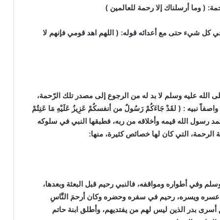
ة: ( وما أرسلناك إلا رحمة للعالمين )
 كل شيء حتى مع أعدائه قوله: ( اللهم اهد قومي فإنهم لا
له عليه وسلم لا بد له من الرجوع إلى مصدر تلك الرّحمة،
: ( لقَدْ جَاءَكُمْ رَسُولٌ من أنفسكُمْ عَزِيزُ عَلَيْهِ مَا عَنِتُمْ
ة) فقد استمد رسول الله قيمه وأخلاقه من ربه، فطبقها النبي في سلوكه
 الرحمة، التي كان لها خصائص كثيرة، منها:
لم وفي أطواره ومواقفه، فالنبي رحيم قبل البعثة وبعدها،
 عسره ويسره، رحيم في سفره وحضره وكان أرحمَ النَّاسِ
ق أسرى بدر الذين ليس لهم من يفتديهم، وأطلق ابنة حاتم