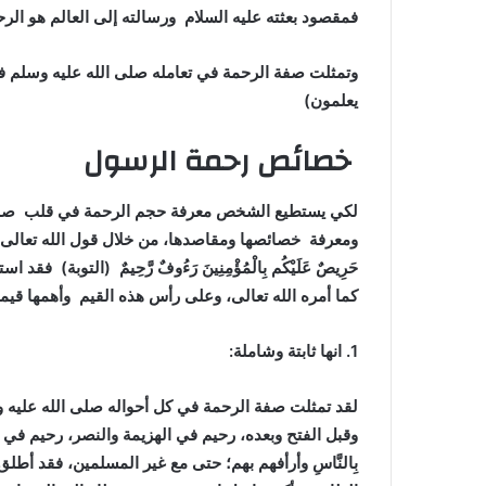
فمقصود بعثته عليه السلام ورسالته إلى العالم هو الرحم
وتمثلت صفة الرحمة في تعامله صلى الله عليه وسلم في
يعلمون)
خصائص رحمة الرسول
لكي يستطيع الشخص معرفة حجم الرحمة في قلب صلى ال
ومعرفة خصائصها ومقاصدها، من خلال قول الله تعالى واصفاً نبيه 
حَرِيصٌ عَلَيْكُم بِالْمُؤْمِنِينَ رَءُوفٌ رَّحِيمٌ (التوب
كما أمره الله تعالى، وعلى رأس هذه القيم وأهمها قيمة
1. انها ثابتة وشاملة:
لقد تمثلت صفة الرحمة في كل أحواله صلى الله عليه وس
وقبل الفتح وبعده، رحيم في الهزيمة والنصر، رحيم في
بِالنَّاسِ وأرأفهم بهم؛ حتى مع غير المسلمين، فقد أطل