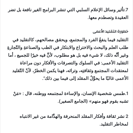
7.تأثير وسائل الإعلام السلبي التي تنشر البرامج الغير نافعة بل تضر
العقيدة وتصطدم معها.
خطورة التقليد الأعمى
التقليد فيما ينفعُ الفرد والمجتمع، ويحقق مصالحهم، كالتقليد في
طلب العلم والبحث والاختراع والابتكار في الطب والصناعةِ والتّجارةِ
وغير أنَّه ذلك، لا شيء فيه بل هو مطلوب، لأنَّ فيه خيرًا للجميع ، أما
التقليد الأعمى: في السلوك والتصرفات والأفكار دون مراعاة
لمعتقدات المجتمع وثقافتِه، وتراثه، فهنا يكمن الخطرُ، لأنّ التّقليد
الأعمى غالبًا ما يحوِّلُ المقلد إلى فيما بين ذلك”.
1.طمس شخصية الإنسان، والإساءة لمجتمعه ووطنه، قال : «مَنْ
تشبه بقوم فهو منهم» (الجامع الصغير).
2 نشر ثقافة وأفكار المقلد المنحرفة والهدَّامة من غير الانتباه
لمخاطر التقليد.