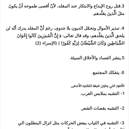
3.قتل روح الإبداع والابتكار عند المقلد، لأنّ أقصى طموحه أنْ يكونَ
مثلَ الَّذينَ يقلّدهم.
4. تبذير الأموال وتحمّل الديون بلا جدوى، رغمَ أنَّ المقلد يدرك أنّه لن
يلحق الَّذينَ يقلّدهم، وقد قال تعالى: ﴿ إِنَّ الْمُبذِرِينَ كَانُوا إِخْوَانَ
الشَّيَاطِينِ وَكَانَ الشَّيْطَانُ لِرَبِّهِ كَفُورًا ) (الإسراء (2)
5.ينشر الفساد والأخلاق السيئة.
6. يتفكك المجتمع.
الأمور التي يكون فيها التقليد الأعمى
1- التشب
ه
بملابس
الغرب.
2- التشب
ه
بقصات الشعر
.
3- التشبه في الثياب ببعض الحركات مثل انزال البنطلون الي