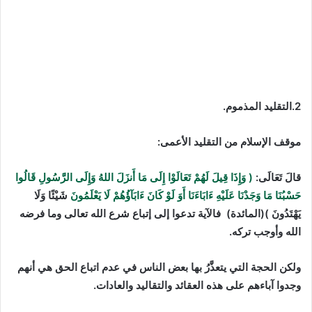
2.التقليد المذموم.
موقف الإسلام من التقليد الأعمى:
قالَ تَعَالَى:
( وَإِذَا قِيلَ لَهُمْ تَعَالَوْا إِلَى مَا أَنزَلَ اللهُ وَإِلَى الرَّسُولِ قَالُوا
حَسْبُنَا مَا وَجَدْنَا عَلَيْهِ ءَابَاءَنَا أَوَ لَوْ كَانَ ءَابَآؤُهُمْ لَا يَعْلَمُونَ
شَيْئًا وَلَا
يَهْتَدُونَ )(المائدة) فالآية
تدعوا إلى إتباع شرع الله تعالى وما فرضه
الله وأوجب تركه.
ولكن الحجة التي يتعذَّرُ بها بعض الناس في عدم اتباع الحق هي أنهم
وجدوا آباءهم على هذه العقائد والتقاليد والعادات.