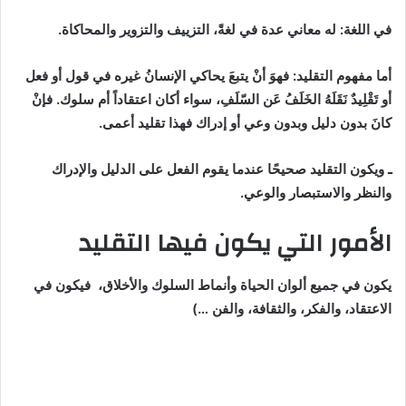
في اللغة: له معاني عدة في لغةً، التزييف والتزوير والمحاكاة.
أما مفهوم التقليد: فهوَ أنْ يتبعَ يحاكي الإنسانُ غيره في قول أو فعل
أو تَقْلِيدٌ نَقَلَهُ الخَلَفُ عَن السّلَفِ، سواء أكان اعتقاداً أم سلوك. فإنْ
كانَ بدون دليل وبدون وعي أو إدراك فهذا تقليد أعمى.
ـ ويكون التقليد صحيحًا
عندما يقوم الفعل
على الدليل والإدراك
والنظر والاستبصار والوعي.
الأمور التي يكون فيها التقليد
يكون في جميع ألوان الحياة وأنماط السلوك والأخلاق، فيكون في
الاعتقاد، والفكر، والثقافة، والفن …)