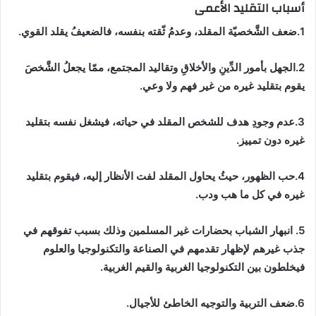
أسباب التقليد الأعمى
1.ضعف الشَّخصيّة المقلد، وعدمُ ثّقته بنفسه، فالضعيفُ يقلد القوي.
2.الجهل بأمور الدِّينِ والأخلاقِ وتقاليد المجتمع، ممّا يجعلُ الشَّخصَ
يقوم بتقليد غيره من غير فهم ولا وعي.
3.عدم وجودِ هدف للشخص المقلد في حياته، فيشغل نفسه بتقليد
غيره دون تمييز.
4.حب الظهور، حيثُ يحاول المقلد لفت الأنظار إليه، فيقوم بتقليد
غيره في كل ما هب ودب.
5. انبهار الشباب بحضارات غير المسلمين وذلك بسبب تفوقهم في
جذب غيرهم لإظهار تقدمهم في الصناعة والتكنولوجيا والعلوم
فيخلطون بين التكنولوجيا الغربية والقيم الغربية.
6.ضعف التربية والتوجيه الخاطئ للأجيال.